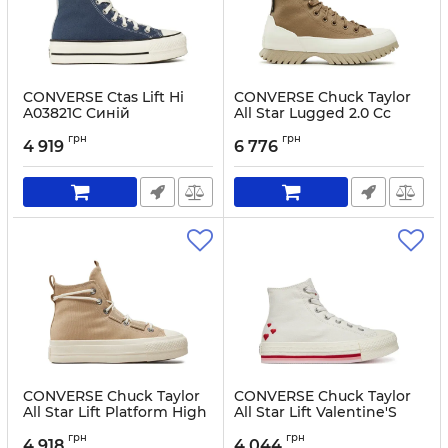
CONVERSE Ctas Lift Hi
CONVERSE Chuck Taylor
A03821C Cиній
All Star Lugged 2.0 Cc
A04634C Beige
Артикул:
0000302719754-36
грн
грн
4 919
6 776
Артикул:
0000303261252-37.1_2
CONVERSE Chuck Taylor
CONVERSE Chuck Taylor
All Star Lift Platform High
All Star Lift Valentine'S
Top A06494C Beige
Day Platform A10716C
грн
грн
Beige
4 918
4 044
Артикул:
0000303749323-36