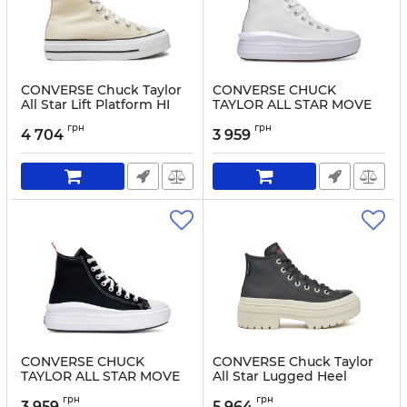
CONVERSE Chuck Taylor
CONVERSE CHUCK
All Star Lift Platform HI
TAYLOR ALL STAR MOVE
A08214C Beige
PLATFORM A03667C
грн
грн
White
4 704
3 959
Артикул:
0000304950551-37.1_2
Артикул:
5905588785477-37.1_2
CONVERSE CHUCK
CONVERSE Chuck Taylor
TAYLOR ALL STAR MOVE
All Star Lugged Heel
PLATFORM 271716C Black
Platform Waterproof
грн
грн
A12328C 001 Black
3 959
5 964