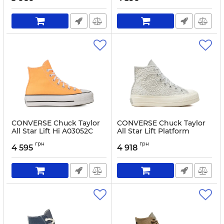
Артикул:
0000303745189-28.1_2
CONVERSE Chuck Taylor
CONVERSE Chuck Taylor
All Star Lift Hi A03052C
All Star Lift Platform
Orange
Butterflies A07538C
грн
грн
White
4 595
4 918
Артикул:
0000302720279-37
Артикул:
0000303742713-37.1_2