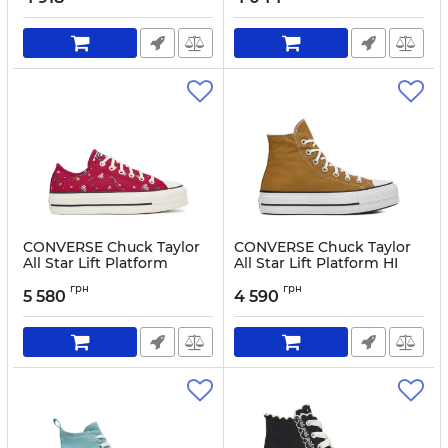
Артикул:
0000304832222-37.1_2
CONVERSE Chuck Taylor
CONVERSE Chuck Taylor
All Star Lift Platform
All Star Lift Platform HI
Embroidered Floral
A07210C Brown
грн
грн
Patchwork A15535C
5 580
4 590
Артикул:
0000303749224-36.1_2
Burgundy
Артикул:
0000305693488-37