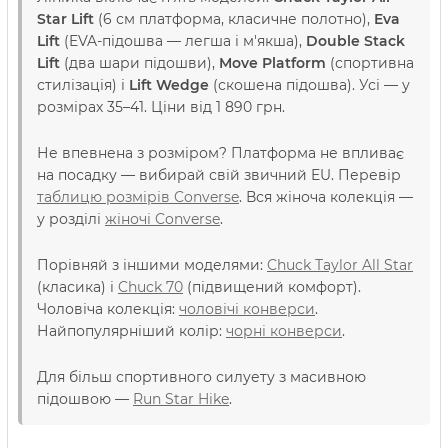
Star Lift
(6 см платформа, класичне полотно),
Eva
Lift
(EVA-підошва — легша і м'якша),
Double Stack
Lift
(два шари підошви),
Move Platform
(спортивна
стилізація) і
Lift Wedge
(скошена підошва). Усі — у
розмірах 35–41. Ціни від 1 890 грн.
Не впевнена з розміром? Платформа не впливає
на посадку — вибирай свій звичний EU. Перевір
таблицю розмірів Converse
. Вся жіноча колекція —
у розділі
жіночі Converse
.
Порівняй з іншими моделями:
Chuck Taylor All Star
(класика) і
Chuck 70
(підвищений комфорт).
Чоловіча колекція:
чоловічі конверси
.
Найпопулярніший колір:
чорні конверси
.
Для більш спортивного силуету з масивною
підошвою —
Run Star Hike
.