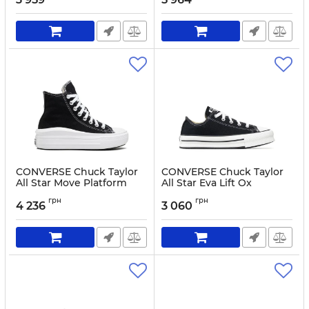
Артикул:
5906751150511-36
Артикул:
0000304944178-36
CONVERSE Chuck Taylor
CONVERSE Chuck Taylor
All Star Move Platform
All Star Eva Lift Ox
568497C Black
272857C Black
грн
грн
4 236
3 060
Артикул:
0000208446495-37
Артикул:
0000300430958-35.5