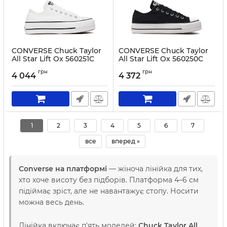
CONVERSE Chuck Taylor
CONVERSE Chuck Taylor
All Star Lift Ox 560251C
All Star Lift Ox 560250C
White
Black
грн
грн
4 044
4 372
Артикул:
0000200727455-36
Артикул:
0000200727417-36
1
2
3
4
5
6
7
все
вперед »
Converse на платформі
— жіноча лінійка для тих,
хто хоче висоту без підборів. Платформа 4–6 см
підіймає зріст, але не навантажує стопу. Носити
можна весь день.
Лінійка включає п'ять моделей:
Chuck Taylor All