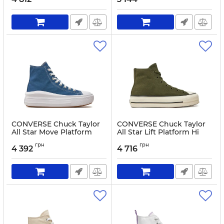
Артикул:
0000304950575-37
Артикул:
0000304943195-28
CONVERSE Chuck Taylor
CONVERSE Chuck Taylor
All Star Move Platform
All Star Lift Platform Hi
A09395C Light Blue
A11144C Green
грн
грн
4 392
4 716
Артикул:
0000304944130-39
Артикул:
0000304944109-36