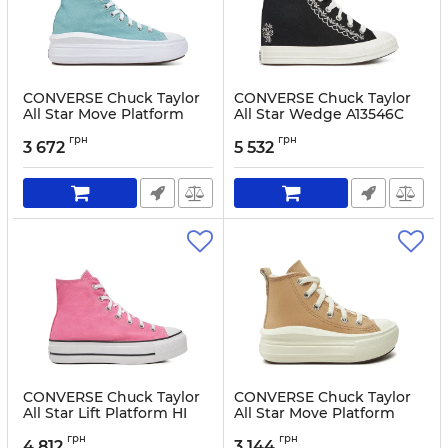
CONVERSE Chuck Taylor
CONVERSE Chuck Taylor
All Star Move Platform
All Star Wedge A13546C
A10703C Green
Black
грн
грн
3 672
5 532
Артикул:
0000304831898-38
Артикул:
0000305511904-39
CONVERSE Chuck Taylor
CONVERSE Chuck Taylor
All Star Lift Platform HI
All Star Move Platform
A08216C Pink
Leather A09262C Beige
грн
грн
4 812
3 144