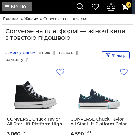
0
Меню
Головна
Жіноче
Converse на платформі
Converse на платформі — жіночі кеди
з товстою підошвою
замовчуванням
ціною
назвою
Фільтр
рейтингу
CONVERSE Chuck Taylor
CONVERSE Chuck Taylor
All Star Lift Platform High
All Star Lift Platform Color
Top Little Kids 372859C
Pop Ox A07597C Black
грн
грн
Black
3 060
4 590
Артикул:
0000303742577-36