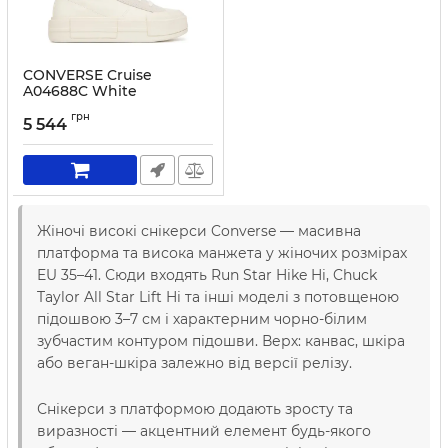
CONVERSE Cruise
A04688C White
Артикул:
0000305693365-37
грн
5 544
Жіночі високі снікерси Converse — масивна
платформа та висока манжета у жіночих розмірах
EU 35–41. Сюди входять Run Star Hike Hi, Chuck
Taylor All Star Lift Hi та інші моделі з потовщеною
підошвою 3–7 см і характерним чорно-білим
зубчастим контуром підошви. Верх: канвас, шкіра
або веган-шкіра залежно від версії релізу.
Снікерси з платформою додають зросту та
виразності — акцентний елемент будь-якого