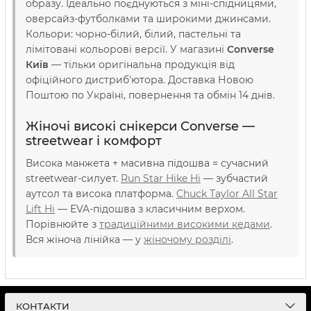
образу. Ідеально поєднуються з міні-спідницями,
оверсайз-футболками та широкими джинсами.
Кольори: чорно-білий, білий, пастельні та
лімітовані кольорові версії. У магазині
Converse
Київ
— тільки оригінальна продукція від
офіційного дистриб'ютора. Доставка Новою
Поштою по Україні, повернення та обмін 14 днів.
Жіночі високі снікерси Converse —
streetwear і комфорт
Висока манжета + масивна підошва = сучасний
streetwear-силует.
Run Star Hike Hi
— зубчастий
аутсол та висока платформа.
Chuck Taylor All Star
Lift Hi
— EVA-підошва з класичним верхом.
Порівнюйте з
традиційними високими кедами
.
Вся жіноча лінійка — у
жіночому розділі
.
КОНТАКТИ