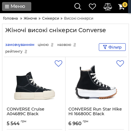
0
Меню
Головна
Жіноче
Снікерси
Високі снікерси
Жіночі високі снікерси Converse
замовчуванням
ціною
назвою
Фільтр
рейтингу
CONVERSE Cruise
CONVERSE Run Star Hike
A04689C Black
Hi 166800C Black
Артикул:
0000305693358-37
Артикул:
0000207433823-37
грн
грн
5 544
6 960