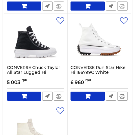
CONVERSE Chuck Taylor
CONVERSE Run Star Hike
All Star Lugged Hi
Hi 166799C White
565901C Black
Артикул:
0000208445788-37
грн
грн
5 003
6 960
Артикул:
0000300888971-36