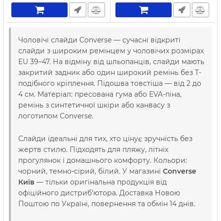
Чоловічі слайди Converse — сучасні відкриті
слайди з широким ремінцем у чоловічих розмірах
EU 39–47. На відміну від шльопанців, слайди мають
закритий задник або один широкий ремінь без Т-
подібного кріплення. Підошва товстіша — від 2 до
4 см. Матеріал: пресована гума або EVA-піна,
ремінь з синтетичної шкіри або канвасу з
логотипом Converse.
Слайди ідеальні для тих, хто цінує зручність без
жертв стилю. Підходять для пляжу, літніх
прогулянок і домашнього комфорту. Кольори:
чорний, темно-сірий, білий. У магазині
Converse
Київ
— тільки оригінальна продукція від
офіційного дистриб'ютора. Доставка Новою
Поштою по Україні, повернення та обмін 14 днів.