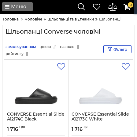
0
Меню
Головна
Чоловічe
Шльопанці та в'єтнамки
Шльопанці
Шльопанці Converse чоловічі
замовчуванням
ціною
назвою
Фільтр
рейтингу
CONVERSE Essential Slide
CONVERSE Essential Slide
A12174C Black
A12173C White
Артикул:
0000305511294-36
Артикул:
0000305511287-36
грн
грн
1 716
1 716