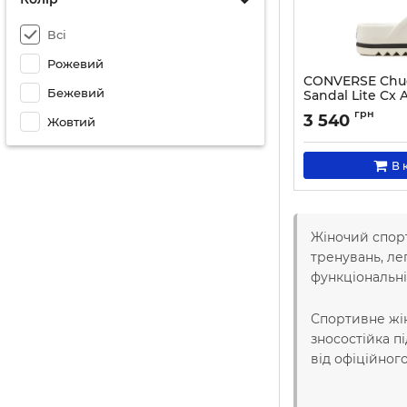
Всі
Рожевий
CONVERSE Chuck
Бежевий
Sandal Lite Cx
Артикул:
000030374
грн
3 540
Жовтий
В 
Жіночий спорт
тренувань, ле
функціональні
Спортивне жін
зносостійка п
від офіційног