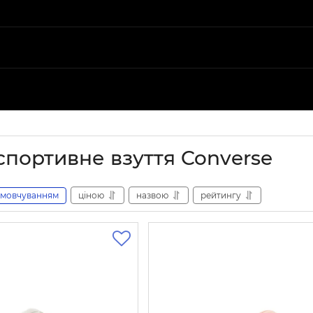
спортивне взуття Converse
амовчуванням
ціною
назвою
рейтингу