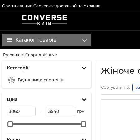
Оригинальные Converse с доставкой по Украине
Каталог товарів
Головна
Спорт
Жіноче
Категорії
Жіноче 
Водні види спорту
Сортувати по:
з
Ціна
-
грн
Колір