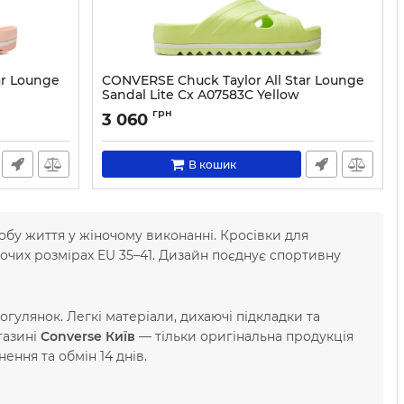
ar Lounge
CONVERSE Chuck Taylor All Star Lounge
Sandal Lite Cx A07583C Yellow
Артикул:
0000303742942-35
грн
3 060
В кошик
обу життя у жіночому виконанні. Кросівки для
ночих розмірах EU 35–41. Дизайн поєднує спортивну
огулянок. Легкі матеріали, дихаючі підкладки та
газині
Converse Київ
— тільки оригінальна продукція
ння та обмін 14 днів.