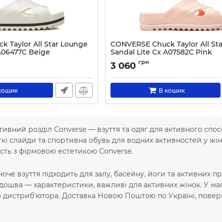
 Taylor All Star Lounge
CONVERSE Chuck Taylor All St
 A06477C Beige
Sandal Lite Cx A07582C Pink
3031-36
Артикул:
0000303743000-35
грн
3 060
кошик
В кошик
ивний розділ Converse — взуття та одяг для активного спос
гкі слайди та спортивна обувь для водних активностей у жі
сть з фірмовою естетикою Converse.
оче взуття підходить для залу, басейну, йоги та активних пр
ідошва — характеристики, важливі для активних жінок. У ма
о дистриб'ютора. Доставка Новою Поштою по Україні, поверне