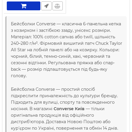
Бейсболки Converse — класична 6-панельна кепка
з козирком і застібкою ззаду, уніcекс розміри.
Матеріал: 100% cotton canvas або twill, щільність
240–280 г/м². Фірмовий вишитий патч Chuck Taylor
All Star на лобній панелі або на козирку. Кольори:
чорний, білий, темно-синій, хакі, червоний та
сезонні відтінки. Регульована пряжка або сnap-
back — розмір підлаштовується під будь-яку
голову.
Бейсболка Converse — простий спосіб
підкреслити приналежність до культури бренду.
Підходить для вулиці, спорту та повсякденного
носіння. В магазині
Converse Київ
— тільки
оригінальна продукція від офіційного
дистриб'ютора. Доставка Новою Поштою або
кур'єром по Україні, повернення та обмін 14 днів.