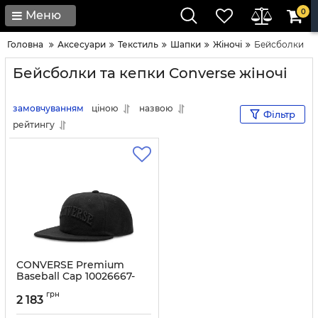
0
Меню
Головна
Аксесуари
Текстиль
Шапки
Жіночі
Бейсболки
Бейсболки та кепки Converse жіночі
замовчуванням
ціною
назвою
Фільтр
рейтингу
CONVERSE Premium
Baseball Cap 10026667-
A01 Black
грн
2 183
Артикул:
0194434974188-00