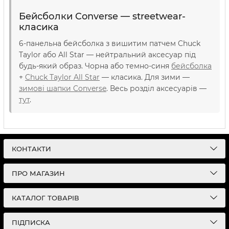
Бейсболки Converse — streetwear-
класика
6-панельна бейсболка з вишитим патчем Chuck
Taylor або All Star — нейтральний аксесуар під
будь-який образ. Чорна або темно-синя
бейсболка
+
Chuck Taylor All Star
— класика. Для зими —
зимові шапки Converse
. Весь розділ аксесуарів —
тут
.
КОНТАКТИ
ПРО МАГАЗИН
КАТАЛОГ ТОВАРІВ
ПІДПИСКА