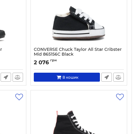
r
CONVERSE Chuck Taylor All Star Cribster
Mid 865156C Black
Артикул:
0000206327987-19
грн
2 076
В кошик