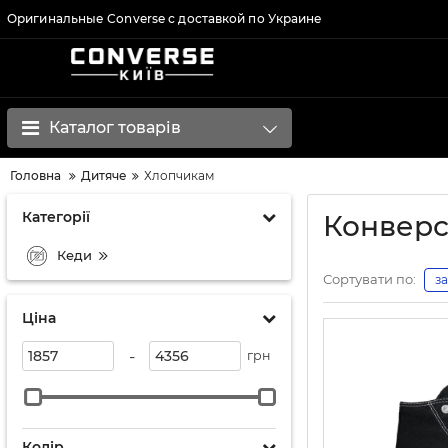
Оригинальные Converse с доставкой по Украине
Каталог товарів
Головна
Дитяче
Хлопчикам
Категорії
Конверс
Кеди
Сортувати по:
з
Ціна
-
грн
Колір