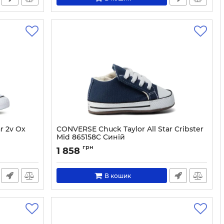
r 2v Ox
CONVERSE Chuck Taylor All Star Cribster
Mid 865158C Cиній
Артикул:
0000206328007-20
грн
1 858
В кошик