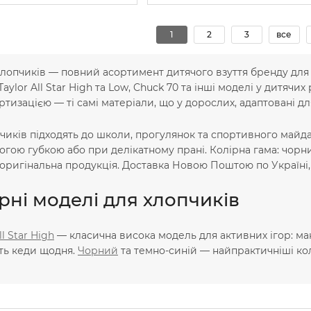
1
2
3
все
хлопчиків — повний асортимент дитячого взуття бренду для х
Taylor All Star High та Low, Chuck 70 та інші моделі у дитяч
ртизацією — ті самі матеріали, що у дорослих, адаптовані дл
чиків підходять до школи, прогулянок та спортивного майда
огою губкою або при делікатному прані. Колірна гама: чорни
оригінальна продукція. Доставка Новою Поштою по Україні, 
ні моделі для хлопчиків
ll Star High
— класична висока модель для активних ігор: ма
ять кеди щодня.
Чорний
та темно-синій — найпрактичніші кол