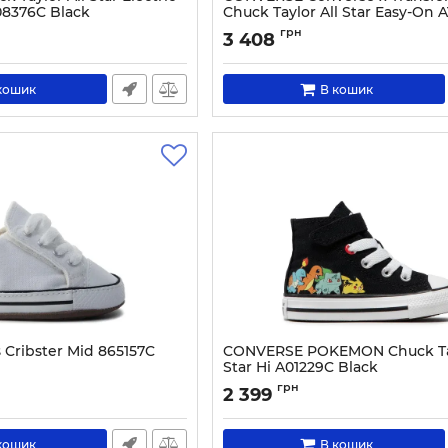
08376C Black
Chuck Taylor All Star Easy-On 
Black
9782-20
грн
3 408
Артикул:
0000304951695-34
кошик
В кошик
Cribster Mid 865157C
CONVERSE POKEMON Chuck Tay
Star Hi A01229C Black
7994-19
Артикул:
0000300513156-20
грн
2 399
кошик
В кошик