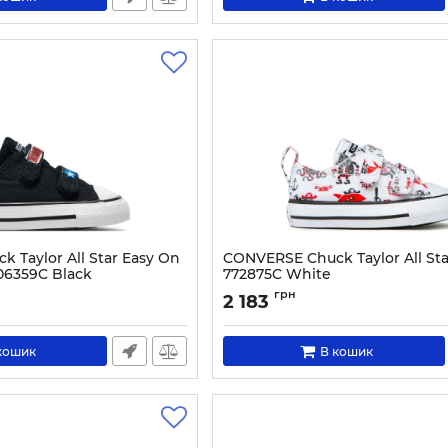
 Taylor All Star Easy On
CONVERSE Chuck Taylor All Sta
A06359C Black
772875C White
5141-20
Артикул:
0000300431689-20
грн
2 183
кошик
В кошик