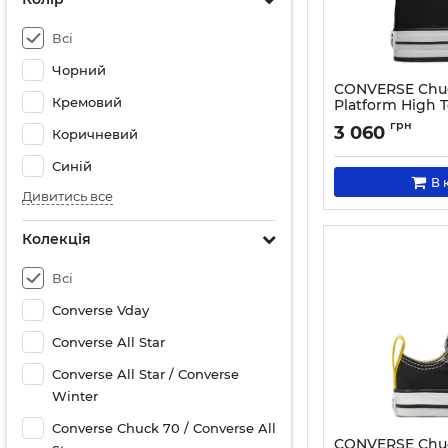
Всі
Чорний
CONVERSE Chuck 
Кремовий
Platform High T
Black
грн
3 060
Коричневий
Артикул:
0000303745
Синій
В 
Дивитись все
Колекція
Всі
Converse Vday
Converse All Star
Converse All Star / Converse
Winter
Converse Chuck 70 / Converse All
CONVERSE Chuck 