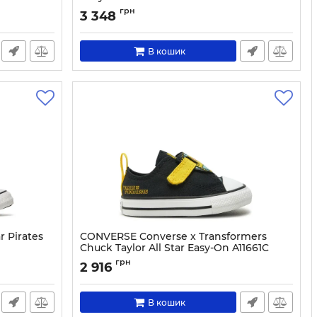
Артикул:
0000305511195-27
грн
3 348
В кошик
r Pirates
CONVERSE Converse x Transformers
Chuck Taylor All Star Easy-On A11661C
Black
грн
2 916
Артикул:
0000304951725-20
В кошик