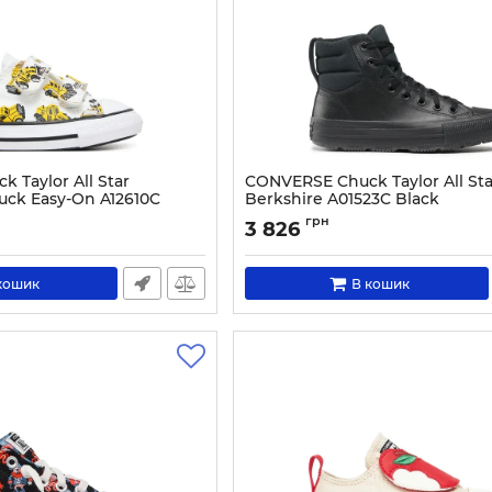
 Taylor All Star
CONVERSE Chuck Taylor All Sta
ruck Easy-On A12610C
Berkshire A01523C Black
Артикул:
0000303254872-37
грн
3 826
1997-21
кошик
В кошик