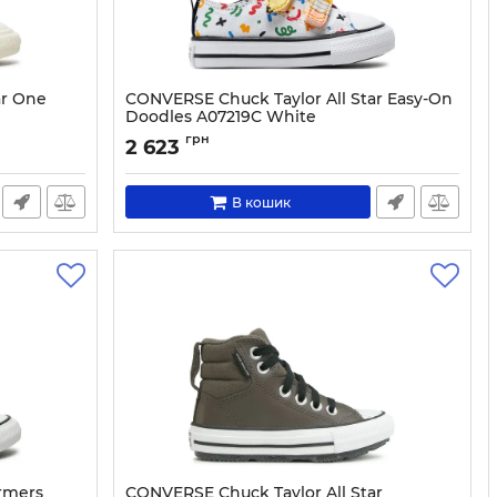
ar One
CONVERSE Chuck Taylor All Star Easy-On
Doodles A07219C White
Артикул:
0000303745158-20
грн
2 623
В кошик
rmers
CONVERSE Chuck Taylor All Star