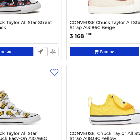
Taylor All Star Street
CONVERSE Chuck Taylor All St
ack
Strap A13186C Beige
566-31.1_2
Артикул:
0000305693426-18
грн
3 168
кошик
В кошик
 Taylor All Star
CONVERSE Chuck Taylor All St
ruck Easy-On A10766C
Strap A11838C Yellow