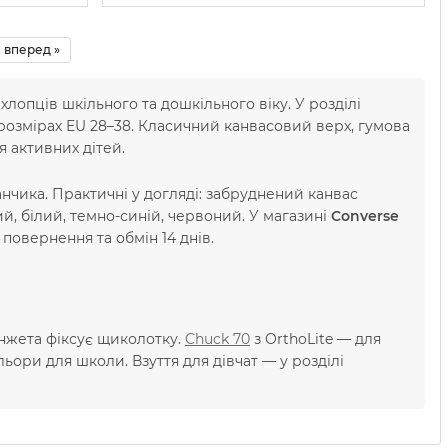
вперед »
лопців шкільного та дошкільного віку. У розділі
их розмірах EU 28–38. Класичний канвасовий верх, гумова
я активних дітей.
нчика. Практичні у догляді: забруднений канвас
й, білий, темно-синій, червоний. У магазині
Converse
повернення та обмін 14 днів.
нжета фіксує щиколотку.
Chuck 70
з OrthoLite — для
ьори для школи. Взуття для дівчат — у розділі