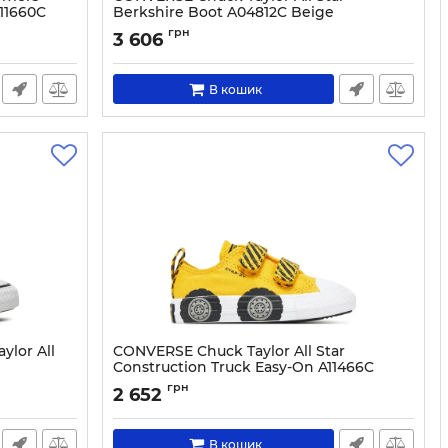
A11660C
Berkshire Boot A04812C Beige
Артикул:
0000303264048-28.1_2
грн
3 606
В кошик
lor All
CONVERSE Chuck Taylor All Star
Construction Truck Easy-On A11466C
Yellow
грн
2 652
Артикул:
0000304831959-21
В кошик