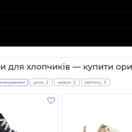
и для хлопчиків — купити ори
амовчуванням
ціною
назвою
рейтингу