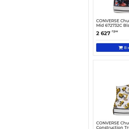
CONVERSE Chuck 
Mid 672732C Bl
Артикул:
0000300431
грн
2 627
В 
CONVERSE Chuck
Construction T