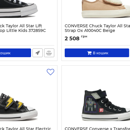
Taylor All Star Lift
CONVERSE Chuck Taylor All St
op Little Kids 372859C
Strap Ox A10040C Beige
Артикул:
0000304943102-21
грн
2 508
189-28.1_2
кошик
В кошик
Taylor All Star Electric
CONVERSE Converse x Transfo