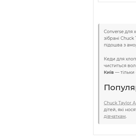
Converse для 
зібрані Chuck 
підошва з амо
Кеди для хлоп
чиститься вол
Київ
— тільки 
Популяр
Chuck Taylor A
дітей, які нос
дівчаткам
.