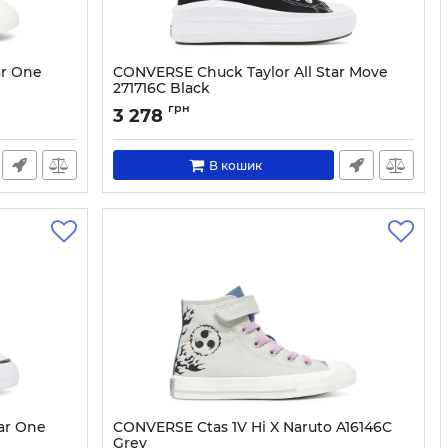
ar One
CONVERSE Chuck Taylor All Star Move
271716C Black
Артикул:
0000303254308-36
грн
3 278
В кошик
ar One
CONVERSE Ctas 1V Hi X Naruto A16146C
Grey