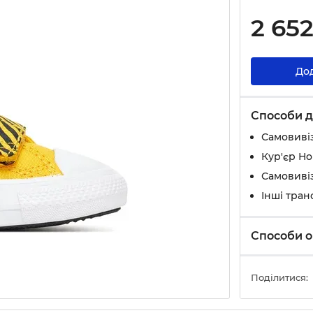
2 65
До
Способи д
Самовивіз
Кур'єр Н
Самовивіз
Інші тран
Способи о
Поділитися: