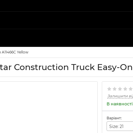
 A11466C Yellow
tar Construction Truck Easy-On
Залишити ві
В наявності
Варіант:
Size: 21