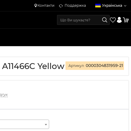
Контакти
Поддержка
Українська
 A11466C Yellow
0000304831959-21
Артикул:
дгук