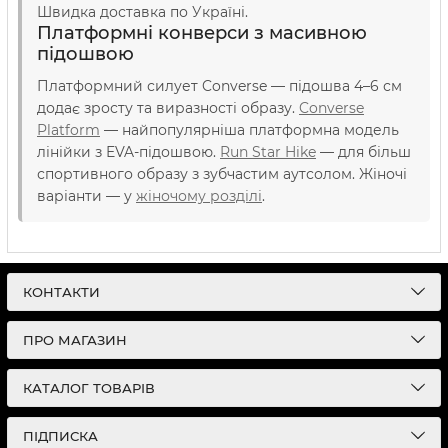
Швидка доставка по Україні.
Платформні конверси з масивною
підошвою
Платформний силует Converse — підошва 4–6 см
додає зросту та виразності образу.
Converse
Platform
— найпопулярніша платформна модель
лінійки з EVA-підошвою.
Run Star Hike
— для більш
спортивного образу з зубчастим аутсолом. Жіночі
варіанти — у
жіночому розділі
.
КОНТАКТИ
ПРО МАГАЗИН
КАТАЛОГ ТОВАРІВ
ПІДПИСКА