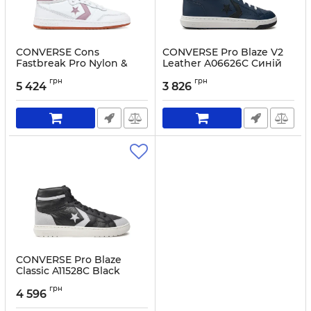
CONVERSE Cons
CONVERSE Pro Blaze V2
Fastbreak Pro Nylon &
Leather A06626C Cиній
Leather A10584C White
Артикул:
0000303747503-41
грн
грн
5 424
3 826
Артикул:
0000304832475-40
CONVERSE Pro Blaze
Classic A11528C Black
Артикул:
0000304040368-42
грн
4 596