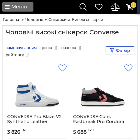
0
Меню
Головна
Чоловічe
Снікерси
Високі снікерси
Чоловічі високі снікерси Converse
замовчуванням
ціною
назвою
Фільтр
рейтингу
CONVERSE Pro Blaze V2
CONVERSE Cons
Synthetic Leather
Fastbreak Pro Cordura
A07514C White
A10586C Black
грн
грн
3 826
5 688
Артикул:
0000303752873-45
Артикул:
0000304832499-40