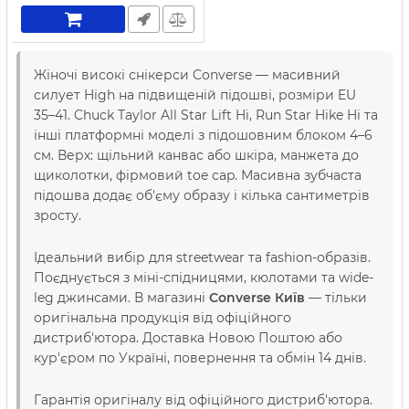
Жіночі високі снікерси Converse — масивний
силует High на підвищеній підошві, розміри EU
35–41. Chuck Taylor All Star Lift Hi, Run Star Hike Hi та
інші платформні моделі з підошовним блоком 4–6
см. Верх: щільний канвас або шкіра, манжета до
щиколотки, фірмовий toe cap. Масивна зубчаста
підошва додає об'єму образу і кілька сантиметрів
зросту.
Ідеальний вибір для streetwear та fashion-образів.
Поєднується з міні-спідницями, кюлотами та wide-
leg джинсами. В магазині
Converse Київ
— тільки
оригінальна продукція від офіційного
дистриб'ютора. Доставка Новою Поштою або
кур'єром по Україні, повернення та обмін 14 днів.
Гарантія оригіналу від офіційного дистриб'ютора.