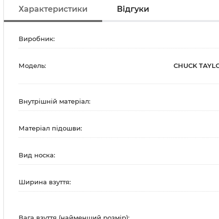
Характеристики
Відгуки
Виробник:
Модель:
CHUCK TAYL
Внутрішній матеріал:
Матеріал підошви:
Вид носка:
Ширина взуття:
Вага взуття (найменший розмір):