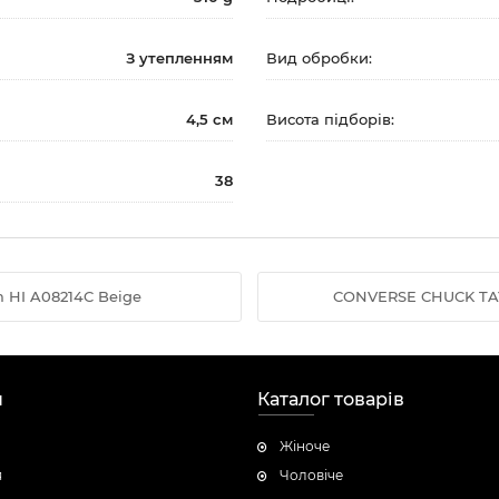
З утепленням
Вид обробки:
4,5 см
Висота підборів:
38
rm HI A08214C Beige
CONVERSE CHUCK TAY
н
Каталог товарів
Жіноче
я
Чоловічe