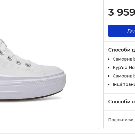
3 95
До
Способи д
Самовивіз
Кур'єр Н
Самовивіз
Інші тран
Способи о
Поділитися: