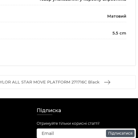
Матовий
5.5 cm
LOR ALL STAR MOVE PLATFORM 271716C Black
Підписка
Отримуйте тільки корисні статті!
Підписатися