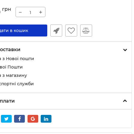
9
грн
−
+
дати в кошик
оставки
 з Нової пошти
ової Пошти
 з магазину
спортні служби
плати