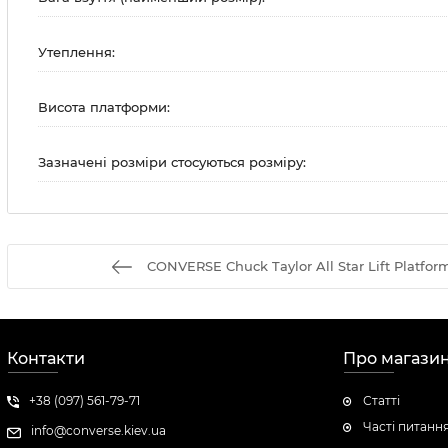
Утеплення:
Висота платформи:
Зазначені розміри стосуються розміру:
CONVERSE Chuck Taylor All Star Lift Platfo
Контакти
Про магази
+38 (097) 561-79-71
Статті
Часті питанн
info@converse.kiev.ua