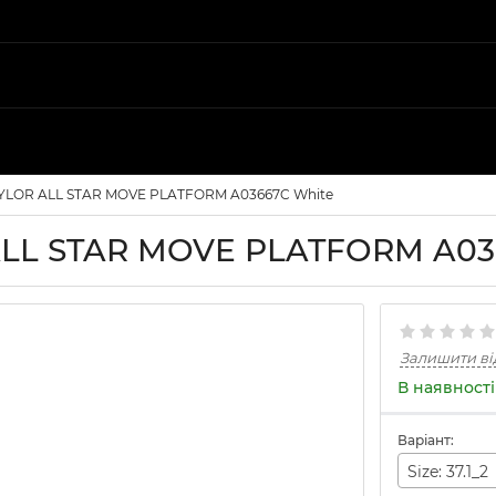
LOR ALL STAR MOVE PLATFORM A03667C White
LL STAR MOVE PLATFORM A03
Залишити ві
В наявності
Варіант:
Size: 37.1_2