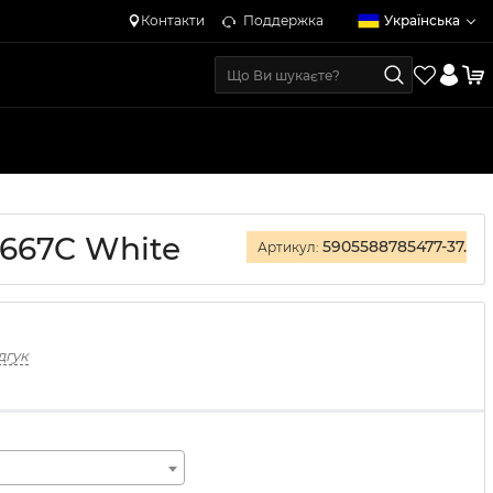
Контакти
Поддержка
Українська
667C White
5905588785477-37.1_2
Артикул:
дгук