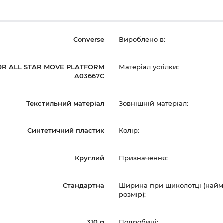
Converse
Вироблено в:
OR ALL STAR MOVE PLATFORM
Матеріал устілки:
A03667C
Текстильний матеріал
Зовнішній матеріал:
Синтетичний пластик
Колір:
Круглий
Призначення:
Стандартна
Ширина при щиколотці (най
розмір):
310 g
Подробиці: