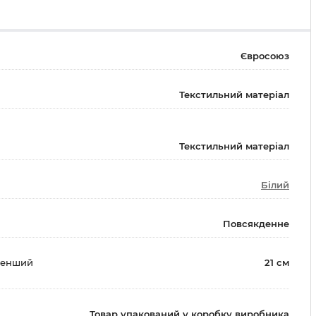
Євросоюз
Текстильний матеріал
Текстильний матеріал
Білий
Повсякденне
менший
21 см
Товар упакований у коробку виробника