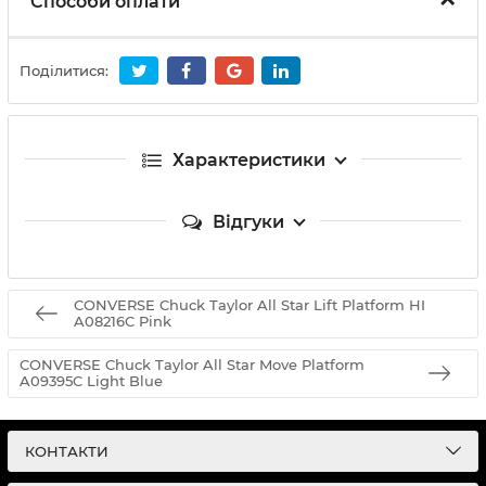
Способи оплати
Поділитися:
Характеристики
Відгуки
CONVERSE Chuck Taylor All Star Lift Platform HI
A08216C Pink
CONVERSE Chuck Taylor All Star Move Platform
A09395C Light Blue
КОНТАКТИ