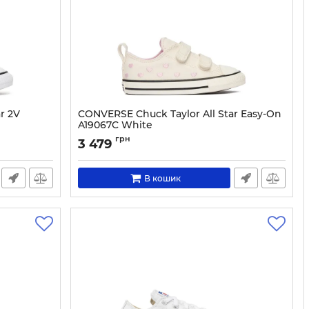
r 2V
CONVERSE Chuck Taylor All Star Easy-On
A19067C White
Артикул:
0000306041516-18
грн
3 479
В кошик