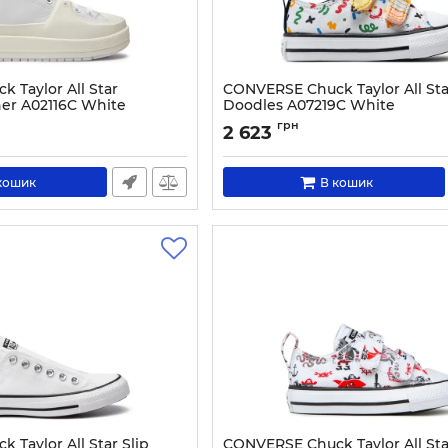
 Taylor All Star
CONVERSE Chuck Taylor All St
her A02116C White
Doodles A07219C White
7459-37
Артикул:
0000303745158-20
грн
2 623
кошик
В кошик
Taylor All Star Slip
CONVERSE Chuck Taylor All Sta