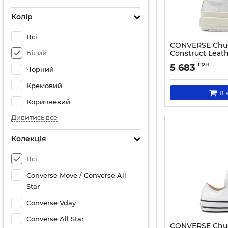
Колір
Всі
CONVERSE Chuck
Білий
Construct Leat
Артикул:
000030374
грн
5 683
Чорний
Кремовий
В 
Коричневий
Дивитись все
Колекція
Всі
Converse Move / Converse All
Star
Converse Vday
Converse All Star
CONVERSE Chuck 