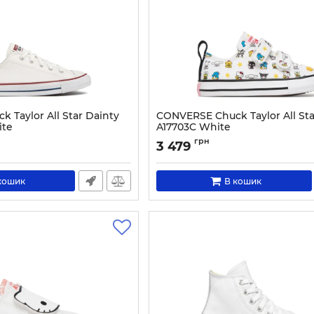
 Taylor All Star Dainty
CONVERSE Chuck Taylor All Sta
ite
A17703C White
1396-36
Артикул:
0000306041196-18
грн
3 479
кошик
В кошик