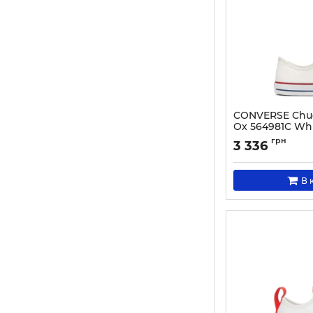
CONVERSE Chuck
Ox 564981C Wh
Артикул:
000020702
грн
3 336
В 