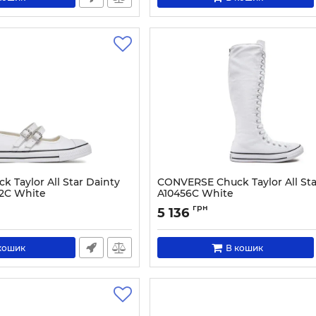
 Taylor All Star Dainty
CONVERSE Chuck Taylor All Sta
52C White
A10456C White
0204-37
Артикул:
0000304042614-36
грн
5 136
кошик
В кошик