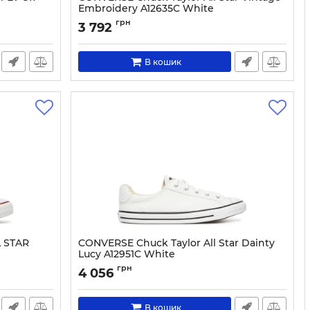
Embroidery A12635C White
Артикул:
0000304832017-36
грн
3 792
В кошик
 STAR
CONVERSE Chuck Taylor All Star Dainty
Lucy A12951C White
Артикул:
0000305511805-37
грн
4 056
В кошик