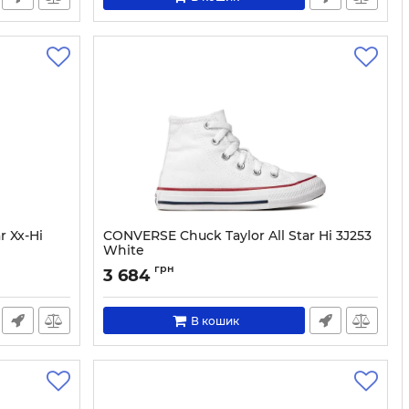
r Xx-Hi
CONVERSE Chuck Taylor All Star Hi 3J253
White
Артикул:
0000191833500-27
грн
3 684
В кошик