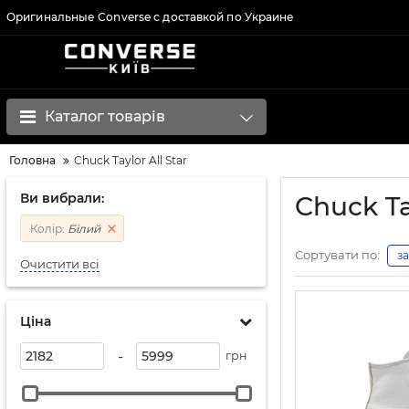
Оригинальные Converse с доставкой по Украине
Каталог товарів
Головна
Chuck Taylor All Star
Ви вибрали:
Chuck Ta
Колір:
Білий
Сортувати по:
з
Очистити всі
Ціна
-
грн