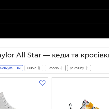
ylor All Star — кеди та кросів
амовчуванням
ціною
назвою
рейтингу