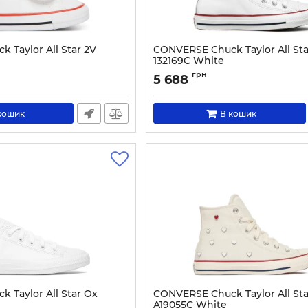
 Taylor All Star 2V
CONVERSE Chuck Taylor All Sta
132169C White
1189-18
Артикул:
0000191656727-36
грн
5 688
кошик
В кошик
 Taylor All Star Ox
CONVERSE Chuck Taylor All Sta
A19055C White