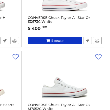
r HI
CONVERSE Chuck Taylor All Star Ox
132173C White
Артикул:
0000200149325-43
грн
5 400
В кошик
r Hearts
CONVERSE Chuck Taylor All Star Ox
M7652C White