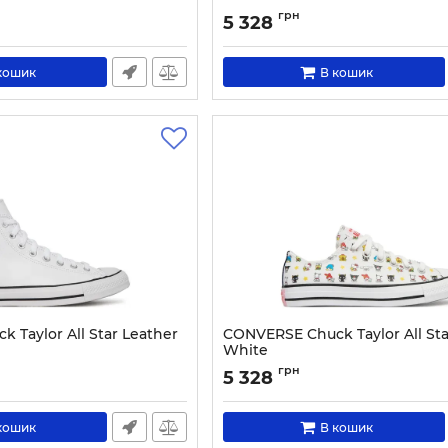
1040-40
Артикул:
0000306041462-36
грн
5 328
кошик
В кошик
 Taylor All Star Leather
CONVERSE Chuck Taylor All Sta
White
2918-43
Артикул:
0000306041219-36
грн
5 328
кошик
В кошик