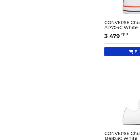
CONVERSE Chuck
A17704C White
Артикул:
000030604
грн
3 479
В 
CONVERSE Chuck
136823C White