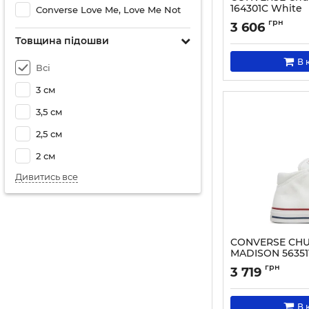
164301C White
Converse Love Me, Love Me Not
Артикул:
000020115
грн
3 606
Товщина підошви
В 
Всі
3 см
3,5 см
2,5 см
2 см
Дивитись все
CONVERSE CHU
MADISON 56351
Артикул:
5906751150
грн
3 719
В 