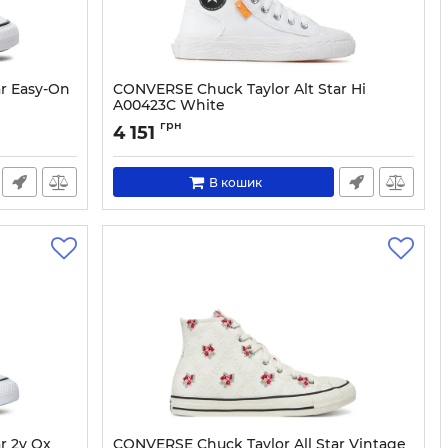
ar Easy-On
CONVERSE Chuck Taylor Alt Star Hi
A00423C White
Артикул:
0000300889039-36
грн
4 151
В кошик
r 2v Ox
CONVERSE Chuck Taylor All Star Vintage