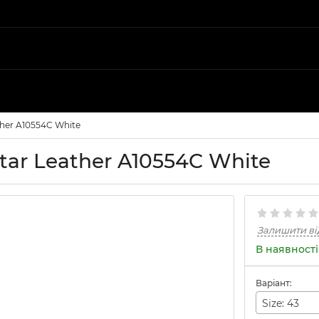
ther A10554C White
tar Leather A10554C White
Залишити ві
В наявності
Варіант:
Size: 43