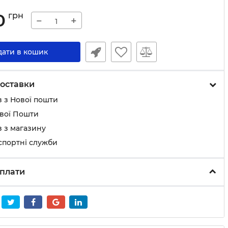
0
грн
−
+
дати в кошик
оставки
 з Нової пошти
ової Пошти
 з магазину
спортні служби
плати