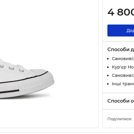
4 80
До
Способи д
Самовивіз
Кур'єр Н
Самовивіз
Інші тран
Способи о
Поділитися: