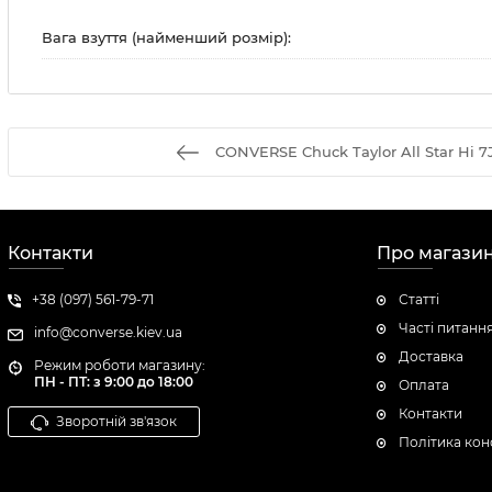
Вага взуття (найменший розмір):
CONVERSE Chuck Taylor All Star Hi 7
Контакти
Про магази
+38 (097) 561-79-71
Статті
Часті питанн
info@converse.kiev.ua
Доставка
Режим роботи магазину:
ПН - ПТ: з 9:00 до 18:00
Оплата
Контакти
Зворотній зв'язок
Політика кон