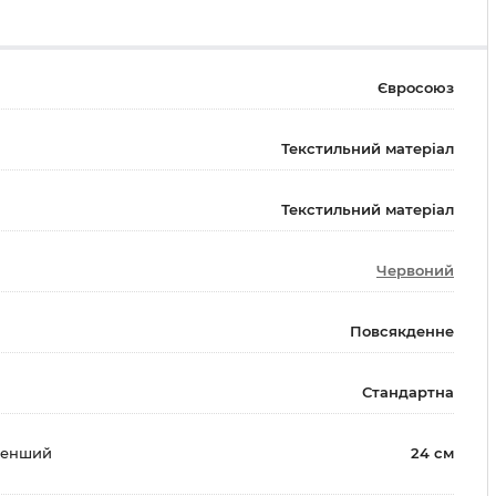
Євросоюз
Текстильний матеріал
Текстильний матеріал
Червоний
Повсякденне
Стандартна
менший
24 см