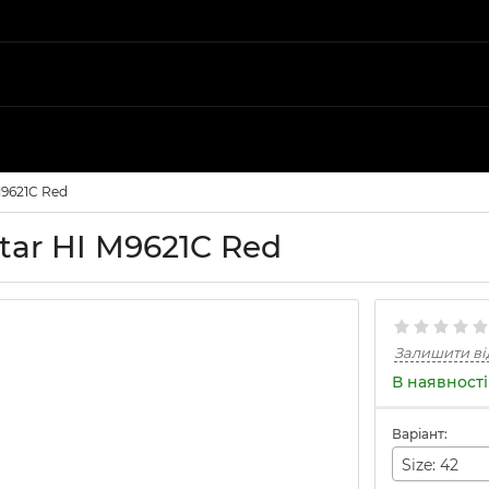
M9621C Red
tar HI M9621C Red
Залишити ві
В наявності
Варіант:
Size: 42