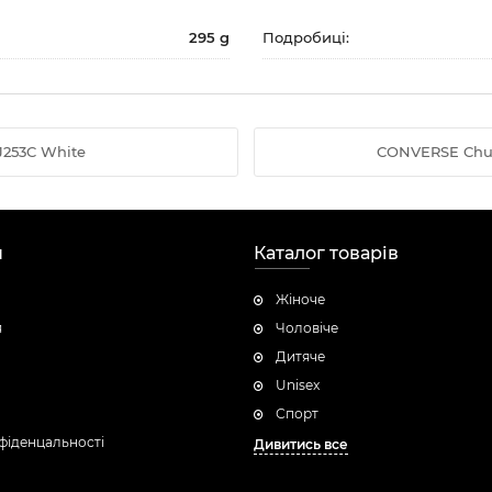
295 g
Подробиці:
J253C White
CONVERSE Chuck
н
Каталог товарів
Жіноче
я
Чоловічe
Дитяче
Unisex
Спорт
фіденцальності
Дивитись все