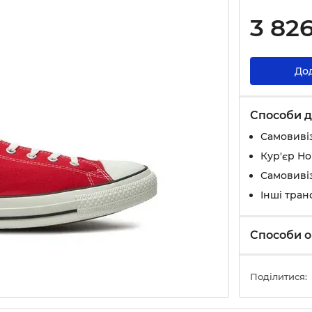
3 82
До
Способи д
Самовивіз
Кур'єр Н
Самовивіз
Інші тран
Способи о
Поділитися: