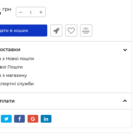
6
грн
−
+
дати в кошик
оставки
 з Нової пошти
ової Пошти
 з магазину
спортні служби
плати