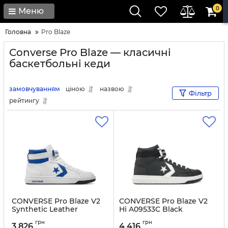
0
Меню
Головна
Pro Blaze
Converse Pro Blaze — класичні
баскетбольні кеди
замовчуванням
ціною
назвою
Фільтр
рейтингу
CONVERSE Pro Blaze V2
CONVERSE Pro Blaze V2
Synthetic Leather
Hi A09533C Black
A07514C White
Артикул:
0000304832581-42
грн
грн
3 826
4 416
Артикул:
0000303752873-45