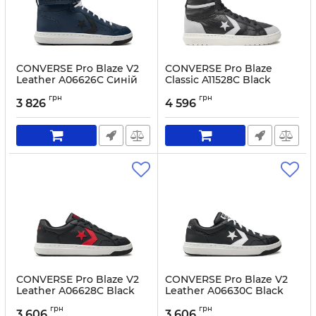
CONVERSE Pro Blaze V2
CONVERSE Pro Blaze
Leather A06626C Cиній
Classic A11528C Black
Артикул:
0000303747503-41
Артикул:
0000304040368-42
грн
грн
3 826
4 596
CONVERSE Pro Blaze V2
CONVERSE Pro Blaze V2
Leather A06628C Black
Leather A06630C Black
Артикул:
0000303747534-40
Артикул:
0000303747558-40
грн
грн
3 606
3 606