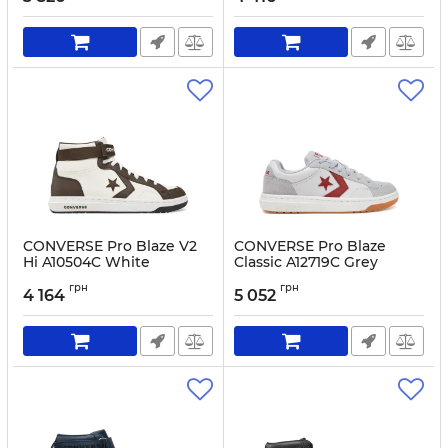
CONVERSE Pro Blaze V2
CONVERSE Pro Blaze
Hi A10504C White
Classic A12719C Grey
Артикул:
0000304832604-41
Артикул:
0000304833182-40
грн
грн
4 164
5 052