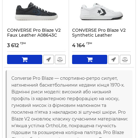
CONVERSE Pro Blaze V2
CONVERSE Pro Blaze V2
Faux Leather A08643C
Synthetic Leather
Black
A07517C White
грн
грн
3 612
4 164
Артикул:
0000304040313-41
Артикул:
0000303753870-40
Converse Pro Blaze — спортивно-ретро силует,
натхненний баскетбольними кедами кінця 1970-х.
Відмінні риси моделі: високий або низький
профіль із характерною перфорацією на носку,
гумовий мисок із фірмовим малюнком та
посилена п'ятка з накладкою зі штучної шкіри. Pro
Blaze V2 оновлює класику сучасними матеріалами:
м'якша устілка OrthoLite, покращена гнучкість
підошви та розширена колірна палітра. Pro Blaze