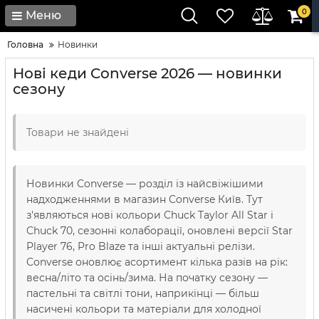
0
Меню
Головна
Новинки
Нові кеди Converse 2026 — новинки
сезону
Товари не знайдені
Новинки Converse — розділ із найсвіжішими
надходженнями в магазин Converse Київ. Тут
з'являються нові кольори Chuck Taylor All Star і
Chuck 70, сезонні колаборації, оновлені версії Star
Player 76, Pro Blaze та інші актуальні релізи.
Converse оновлює асортимент кілька разів на рік:
весна/літо та осінь/зима. На початку сезону —
пастельні та світлі тони, наприкінці — більш
насичені кольори та матеріали для холодної