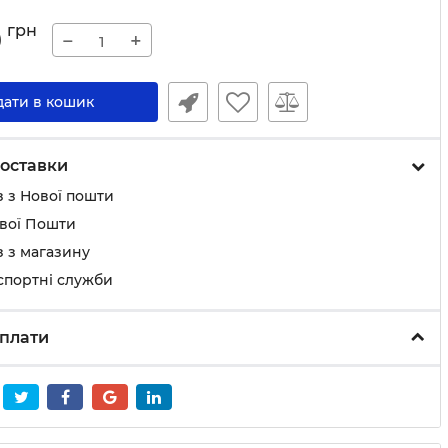
9
грн
−
+
дати в кошик
оставки
 з Нової пошти
ової Пошти
 з магазину
спортні служби
плати