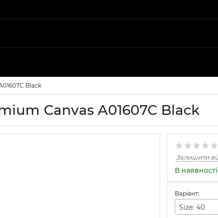
A01607C Black
emium Canvas A01607C Black
Залишити ві
В наявності
Варіант:
Size: 40