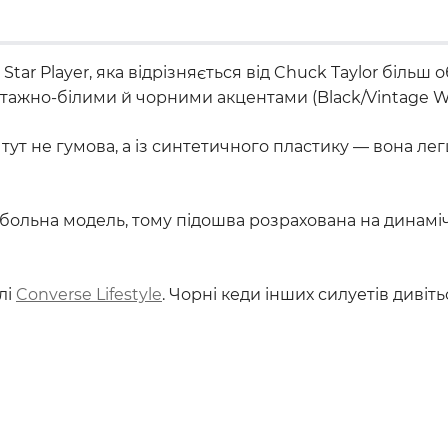
Star Player, яка відрізняється від Chuck Taylor біль
нтажно-білими й чорними акцентами (Black/Vintage Wh
шва тут не гумова, а із синтетичного пластику — вона 
тбольна модель, тому підошва розрахована на динаміч
лі
Converse Lifestyle
. Чорні кеди інших силуетів дивіть