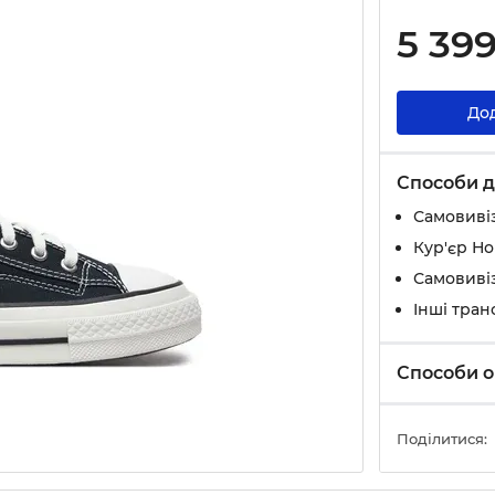
5 39
До
Способи д
Самовивіз
Кур'єр Н
Самовивіз
Інші тран
Способи о
Поділитися: