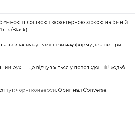
ш об'ємною підошвою і характерною зіркою на бічній
ite/Black).
легша за класичну гуму і тримає форму довше при
ний рух — це відчувається у повсякденній ходьбі
ся тут:
чорні конверси
. Оригінал Converse,