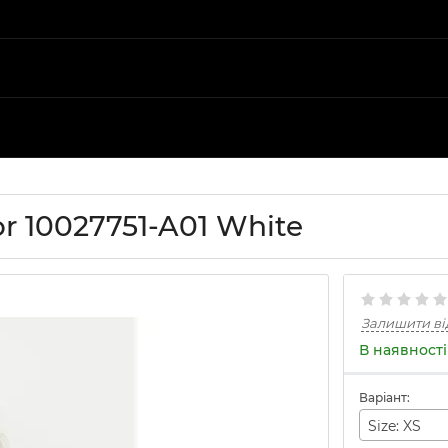
r 10027751-A01 White
Залишити ві
В наявності
Варіант:
Size: XS