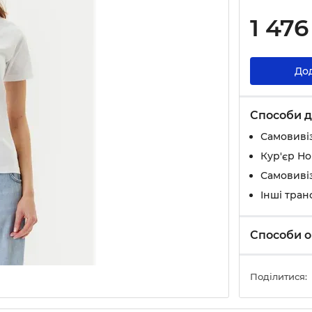
1 476
До
Способи д
Самовивіз
Кур'єр Н
Самовивіз
Інші тран
Способи о
Поділитися: