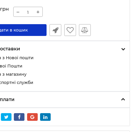
грн
−
+
дати в кошик
оставки
 з Нової пошти
ової Пошти
 з магазину
спортні служби
плати