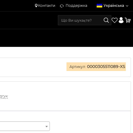
Контакти
Поддержка
Українська
0000305511089-XS
Артикул:
дгук