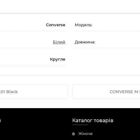
Converse
Модель:
Білий
Довжина:
Кругле
01 Black
CONVERSE M R
н
Каталог товарів
Жіноче