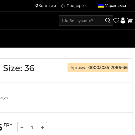
Контакти
Поддержка
Українська
Size: 36
0000305512086-36
Артикул:
дгук
6
грн
−
+