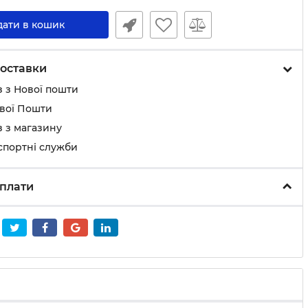
дати в кошик
оставки
 з Нової пошти
ової Пошти
 з магазину
спортні служби
плати