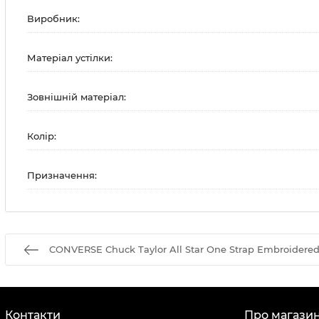
Виробник:
Матеріал устілки:
Зовнішній матеріал:
Колір:
Призначення:
CONVERSE Chuck Taylor All Star One Strap Embroidered
Контакти
Про магази