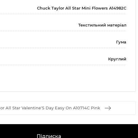
Chuck Taylor All Star Mini Flowers A14982C
Текстильний матеріал
Гума
Круглий
 All Star Valentine'S Day Easy On A10714C Pink
Підписка