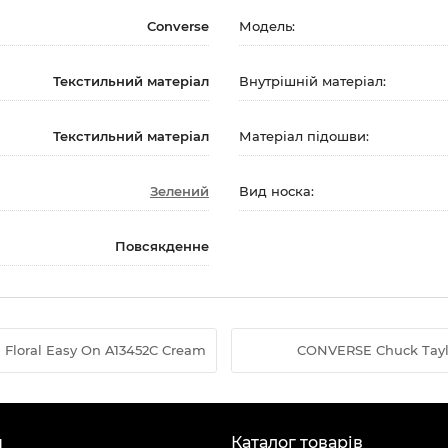
Converse
Модель:
Текстильний матеріал
Внутрішній матеріал:
Текстильний матеріал
Матеріал підошви:
Зелений
Вид носка:
Повсякденне
 Floral Easy On A13452C Cream
CONVERSE Chuck Taylor
н
Каталог товарів