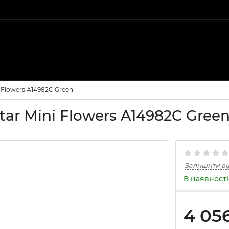
i Flowers A14982C Green
ar Mini Flowers A14982C Green 
Залишити ві
В наявності
4 05