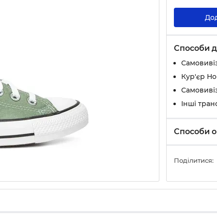
До
Способи д
Самовивіз
Кур'єр Н
Самовивіз
Інші тран
Способи о
Поділитися: