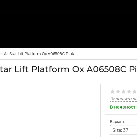
All Star Lift Platform Ox A06508C Pink
ar Lift Platform Ox A06508C P
Залишити ві
В наявності
Варіант:
Size: 37