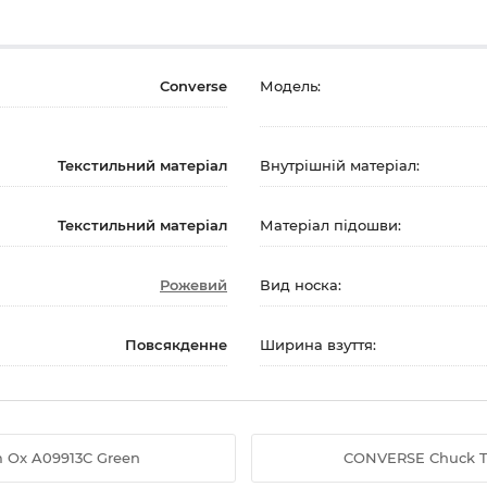
Converse
Модель:
Текстильний матеріал
Внутрішній матеріал:
Текстильний матеріал
Матеріал підошви:
Рожевий
Вид носка:
Повсякденне
Ширина взуття:
rm Ox A09913C Green
CONVERSE Chuck Tayl