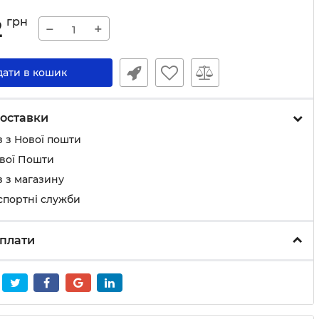
2
грн
−
+
дати в кошик
оставки
 з Нової пошти
ової Пошти
 з магазину
спортні служби
плати