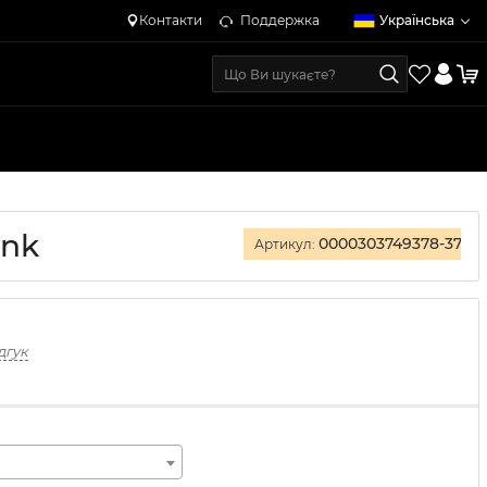
Контакти
Поддержка
Українська
ink
0000303749378-37
Артикул:
дгук