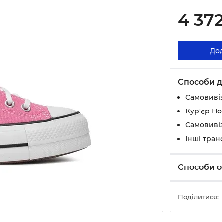
4 37
До
Способи д
Самовивіз
Кур'єр Н
Самовивіз
Інші тран
Способи о
Поділитися: