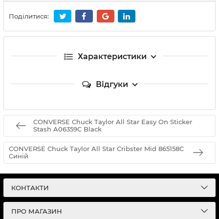
Поділитися:
Характеристики
Відгуки
CONVERSE Chuck Taylor All Star Easy On Sticker
Stash A06359C Black
CONVERSE Chuck Taylor All Star Cribster Mid 865158C
Cиній
КОНТАКТИ
ПРО МАГАЗИН