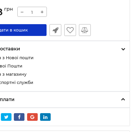
8
грн
−
+
дати в кошик
оставки
 з Нової пошти
ової Пошти
 з магазину
спортні служби
плати