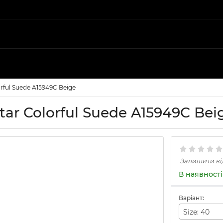
rful Suede A15949C Beige
tar Colorful Suede A15949C Bei
Залишити ві
В наявності
Варіант:
Size: 40