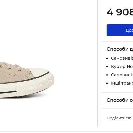
4 90
До
Способи д
Самовивіз
Кур'єр Н
Самовивіз
Інші тран
Способи о
Поділитися: