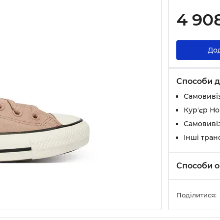
4 90
До
Способи д
Самовивіз
Кур'єр Н
Самовивіз
Інші тран
Способи о
Поділитися: