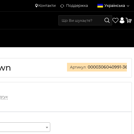
Контакти
Поддержка
Українська
own
0000306040991-36
Артикул:
дгук