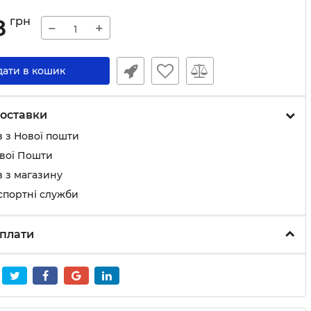
8
грн
−
+
дати в кошик
оставки
 з Нової пошти
ової Пошти
 з магазину
спортні служби
плати