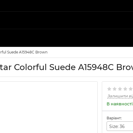
orful Suede A15948C Brown
tar Colorful Suede A15948C Br
Залишити ві
В наявності
Варіант:
Size: 36