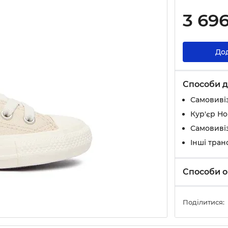
3 69
До
Способи д
Самовивіз
Кур'єр Н
Самовивіз
Інші тран
Способи о
Поділитися: