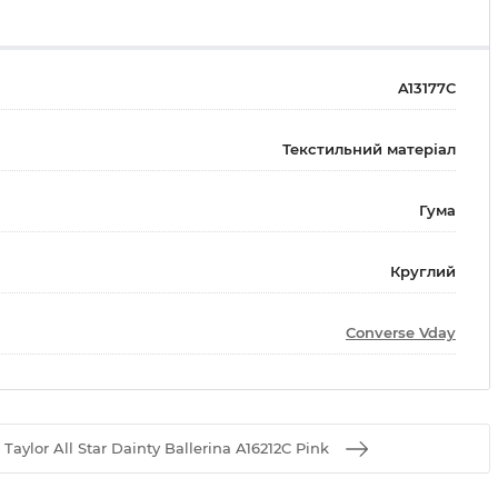
A13177C
Текстильний матеріал
Гума
Круглий
Converse Vday
ylor All Star Dainty Ballerina A16212C Pink