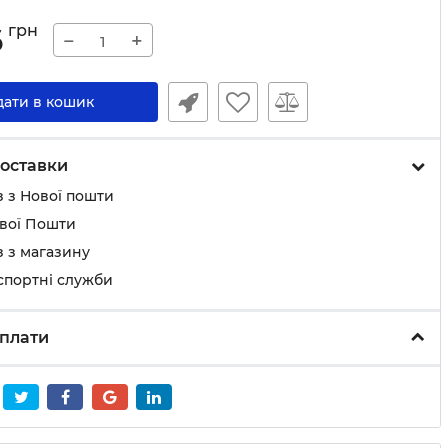
6
грн
−
+
дати в кошик
оставки
 з Нової пошти
ової Пошти
 з магазину
спортні служби
плати