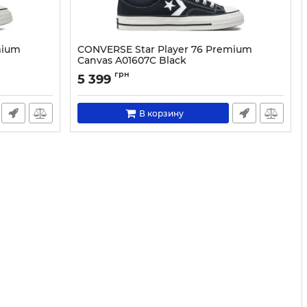
mium
CONVERSE Star Player 76 Premium
Canvas A01607C Black
Артикул:
0000304040443-40
грн
5 399
В корзину