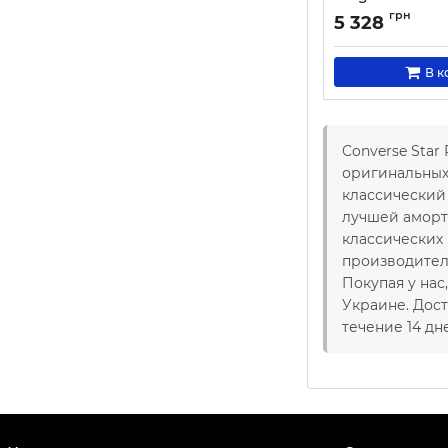
Артикул:
000030604
грн
5 328
В к
Converse Star
оригинальных 
классический 
лучшей аморт
классических 
производителя
Покупая у нас
Украине. Дост
течение 14 дн