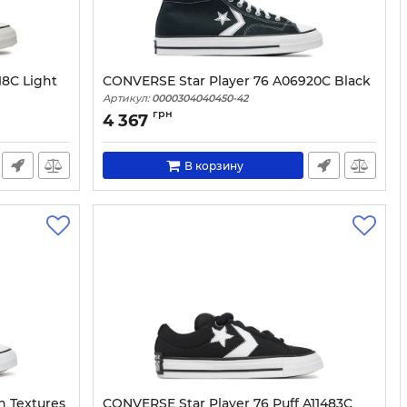
18C Light
CONVERSE Star Player 76 A06920C Black
Артикул:
0000304040450-42
грн
4 367
В корзину
h Textures
CONVERSE Star Player 76 Puff A11483C