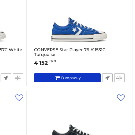
857C White
CONVERSE Star Player 76 A11531C
Turquoise
Артикул:
0000304042638-37
грн
4 152
В корзину