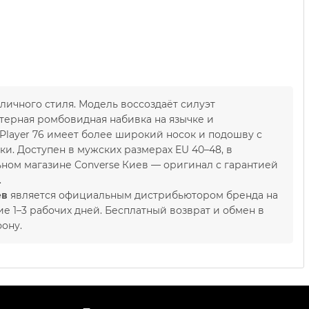
уличного стиля. Модель воссоздаёт силуэт
ктерная ромбовидная набивка на язычке и
r Player 76 имеет более широкий носок и подошву с
и. Доступен в мужских размерах EU 40–48, в
ьном магазине Converse Киев — оригинал с гарантией
.
ев
является официальным дистрибьютором бренда на
е 1–3 рабочих дней. Бесплатный возврат и обмен в
фону.