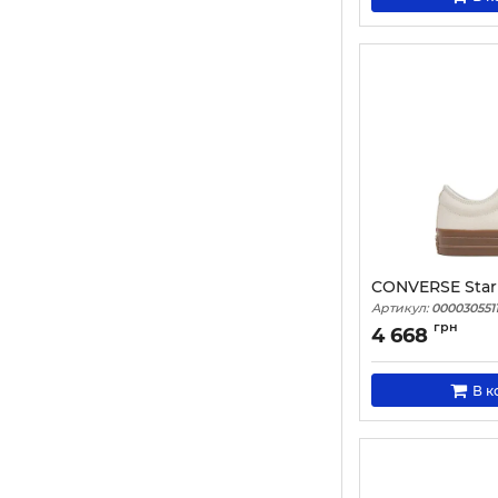
CONVERSE Star 
Артикул:
0000305511
грн
4 668
В к