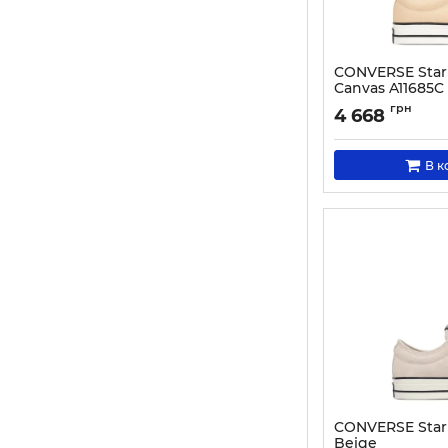
CONVERSE Star
Canvas A11685C
Артикул:
000030551
грн
4 668
В к
CONVERSE Star 
Beige