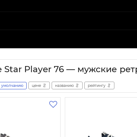
e Star Player 76 — мужские ре
умолчанию
цене
названию
рейтингу