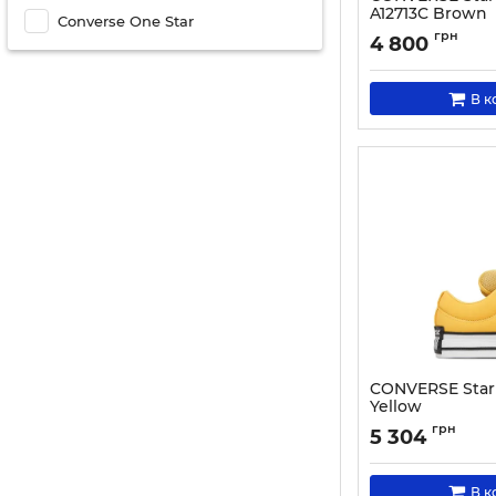
A12713C Brown
Converse One Star
Артикул:
000030483
грн
4 800
В к
CONVERSE Star 
Yellow
Артикул:
000030483
грн
5 304
В к