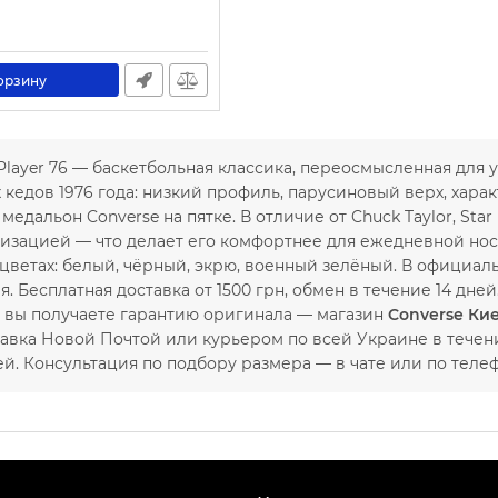
1547-40
орзину
 Player 76 — баскетбольная классика, переосмысленная для 
кедов 1976 года: низкий профиль, парусиновый верх, хара
медальон Converse на пятке. В отличие от Chuck Taylor, Sta
изацией — что делает его комфортнее для ежедневной носк
цветах: белый, чёрный, экрю, военный зелёный. В официал
. Бесплатная доставка от 1500 грн, обмен в течение 14 дней
, вы получаете гарантию оригинала — магазин
Converse Ки
авка Новой Почтой или курьером по всей Украине в течени
ей. Консультация по подбору размера — в чате или по теле