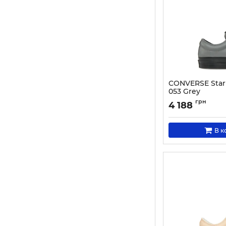
CONVERSE Star 
053 Grey
Артикул:
000030494
грн
4 188
В к