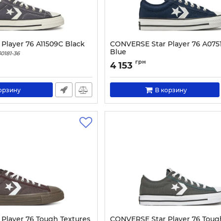
Player 76 A11509C Black
CONVERSE Star Player 76 A075
Blue
0181-36
Артикул:
0000303743925-35.1_2
грн
4 153
орзину
В корзину
Player 76 Tough Textures
CONVERSE Star Player 76 Toug