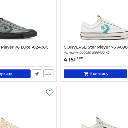
Player 76 Luxe A12406C
CONVERSE Star Player 76 A09
Артикул:
0000304588402-42
4819-37
грн
4 151
орзину
В корзину