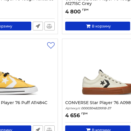
A12715C Grey
3151-40
Артикул:
0000304832093-37
грн
4 800
орзину
В корзину
Player 76 Puff A11484C
CONVERSE Star Player 76 A09
Артикул:
0000304829918-37
0099-36
грн
4 656
орзину
В корзину