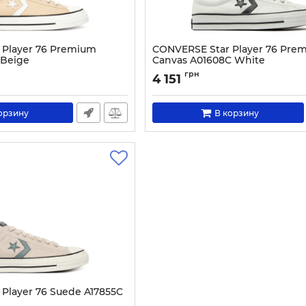
 Player 76 Premium
CONVERSE Star Player 76 Pre
 Beige
Canvas A01608C White
1263-40
Артикул:
0000304040436-40
грн
4 151
орзину
В корзину
Player 76 Suede A17855C