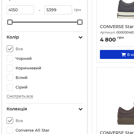
-
грн
CONVERSE Star 
Артикул:
000030483
Колір
грн
4 800
Все
В к
Чорний
Коричневий
Білий
Сірий
Смотреть все
Колекція
Все
Converse All Star
CONVERSE Star 