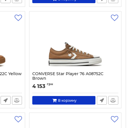
22C Yellow
CONVERSE Star Player 76 A08752C
Brown
Артикул:
0000303743963-40
грн
4 153
В корзину