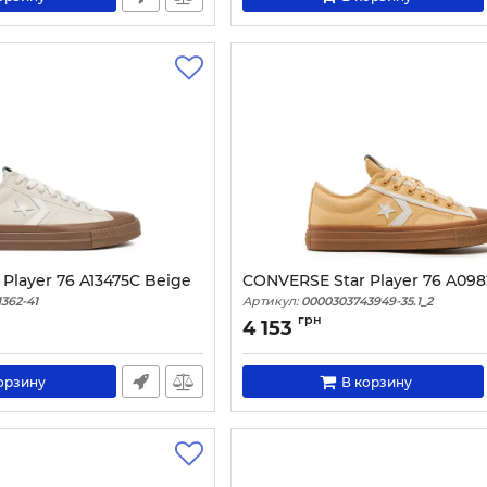
Player 76 A13475C Beige
CONVERSE Star Player 76 A098
362-41
Артикул:
0000303743949-35.1_2
грн
4 153
орзину
В корзину