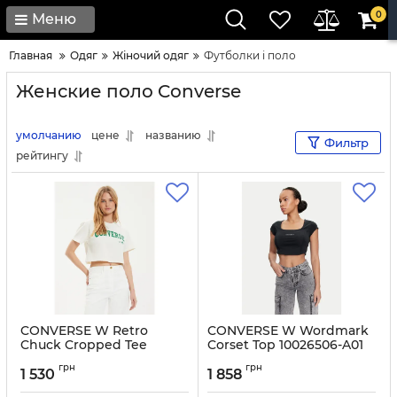
0
Меню
Главная
Одяг
Жіночий одяг
Футболки і поло
Женские поло Converse
умолчанию
цене
названию
Фильтр
рейтингу
CONVERSE W Retro
CONVERSE W Wordmark
Chuck Cropped Tee
Corset Top 10026506-A01
10027151-A03 Cream
Black
грн
грн
1 530
1 858
Артикул:
0000304113369-M
Артикул:
0000304113253-L