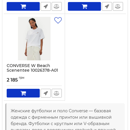
CONVERSE W Beach
Scenentee 10026378-A01
White
грн
2 185
Артикул:
0000304113314-S
Женские футболки и поло Converse — базовая
одежда с фирменным принтом или вышивкой
бренда. Футболки с круглым или V-образным