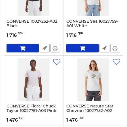
CONVERSE 10027252-A02
CONVERSE Sea 10027759-
Black
A01 White
Артикул:
0000305511065-XS
Артикул:
0000305511164-XS
грн
грн
1 716
1 716
CONVERSE Floral Chuck
CONVERSE Nature Star
Taylor 10027751-A03 Pink
Chevron 10027752-A02
White
Артикул:
0000305511133-M
грн
грн
1 476
1 476
Артикул:
0000305511126-XS