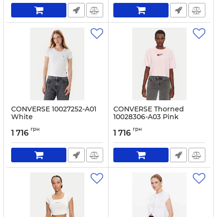
CONVERSE 10027252-A01
CONVERSE Thorned
White
10028306-A03 Pink
Артикул:
0000305511010-XS
Артикул:
0000304829789-S
грн
грн
1 716
1 716