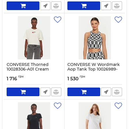
CONVERSE Thorned
CONVERSE W Wordmark
10028306-A01 Cream
Aop Tank Top 10026989-
A01 Multicolor
Артикул:
0000304829772-M
грн
грн
1 716
1 530
Артикул:
0000304113406-M