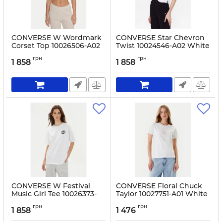
CONVERSE W Wordmark
CONVERSE Star Chevron
Corset Top 10026506-A02
Twist 10024546-A02 White
Cream
Артикул:
0000302705856-L
грн
грн
1 858
1 858
Артикул:
0000304113260-M
CONVERSE W Festival
CONVERSE Floral Chuck
Music Girl Tee 10026373-
Taylor 10027751-A01 White
A03 White
Артикул:
0000305511089-XS
грн
грн
1 858
1 476
Артикул:
0000304113307-S