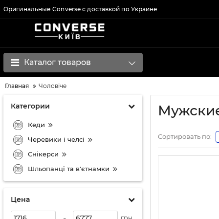
Оригинальные Converse с доставкой по Украине
Каталог товаров
Главная
Чоловічe
Категории
Мужские
Кеди
Сортировать по:
Черевики і челсі
Снікерси
Шльопанці та в'єтнамки
Цена
-
грн