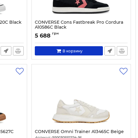
20C Black
CONVERSE Cons Fastbreak Pro Cordura
A10586C Black
Артикул:
0000304832499-40
грн
5 688
В корзину
15627C
CONVERSE Omni Trainer A13465C Beige
Артикул:
0000305511324-36