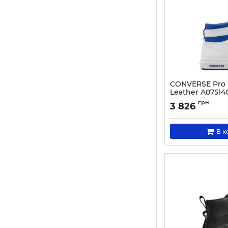
CONVERSE Pro B
Leather A07514
Артикул:
000030375
грн
3 826
В к