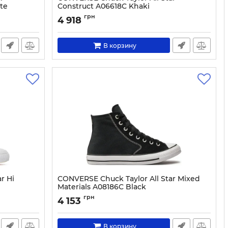
te
Construct A06618C Khaki
Артикул:
0000303747374-39
грн
4 918
В корзину
r Hi
CONVERSE Chuck Taylor All Star Mixed
Materials A08186C Black
Артикул:
0000303747411-36
грн
4 153
В корзину