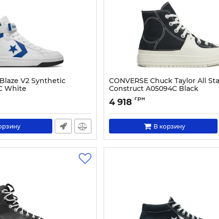
laze V2 Synthetic
CONVERSE Chuck Taylor All Sta
C White
Construct A05094C Black
2873-45
Артикул:
0000303256067-44
грн
4 918
орзину
В корзину