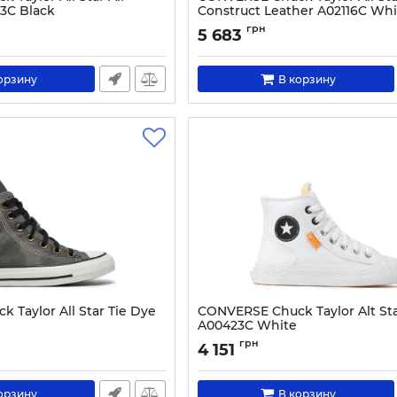
63C Black
Construct Leather A02116C Whi
0653-36
Артикул:
0000303747459-37
грн
5 683
орзину
В корзину
 Taylor All Star Tie Dye
CONVERSE Chuck Taylor Alt Sta
A00423C White
7435-36
Артикул:
0000300889039-36
грн
4 151
орзину
В корзину