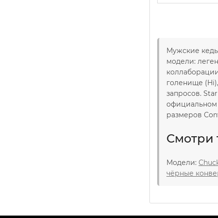
Мужские кеды 
модели: леген
коллаборации 
голенище (Hi
запросов. Sta
официальном 
размеров Con
Смотри 
Модели:
Chuck
чёрные конв