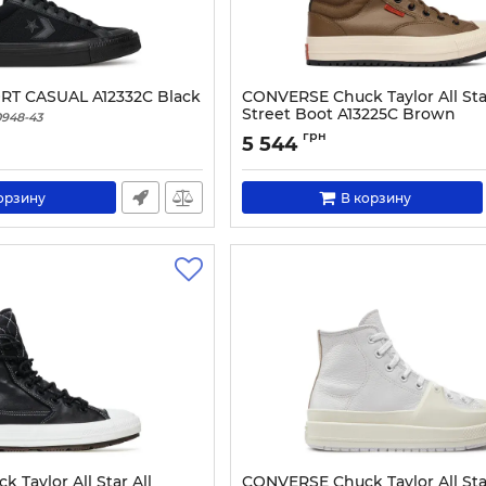
T CASUAL A12332C Black
CONVERSE Chuck Taylor All St
Street Boot A13225C Brown
0948-43
Артикул:
0000305693556-43
грн
5 544
орзину
В корзину
Taylor All Star All
CONVERSE Chuck Taylor All Sta