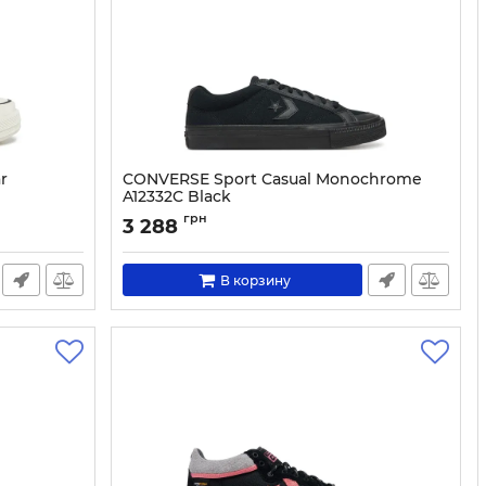
r
CONVERSE Sport Casual Monochrome
A12332C Black
Артикул:
0000304833007-40
грн
3 288
В корзину