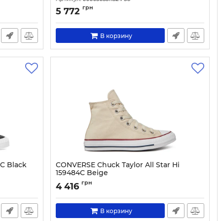
грн
5 772
В корзину
C Black
CONVERSE Chuck Taylor All Star Hi
159484C Beige
Артикул:
0000201410325-36
грн
4 416
В корзину