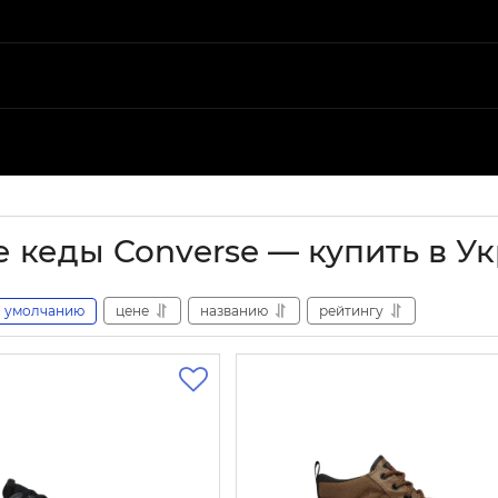
 кеды Converse — купить в У
умолчанию
цене
названию
рейтингу