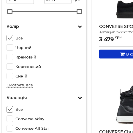
Колір
CONVERSE SPOR
Артикул:
590675115
грн
Все
3 479
Чорний
В к
Кремовий
Коричневий
Синій
Смотреть все
Колекція
Все
Converse Vday
Converse All Star
CONVERSE Chuck 