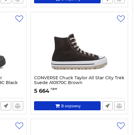
r
CONVERSE Chuck Taylor All Star City Trek
8C Black
Suede A10570C Brown
Артикул:
0000304832949-42
грн
5 664
В корзину