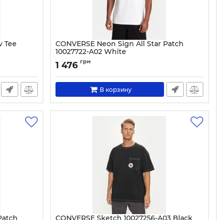
v Tee
CONVERSE Neon Sign All Star Patch
10027722-A02 White
Артикул:
0000305511102-S
грн
1 476
В корзину
Patch
CONVERSE Sketch 10027256-A03 Black