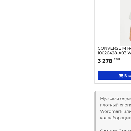
CONVERSE M Re
10026428-A03 
Артикул:
0000304113
грн
3 278
В к
Мужская одежд
плотный хлопо
Wordmark или 
коллаборации