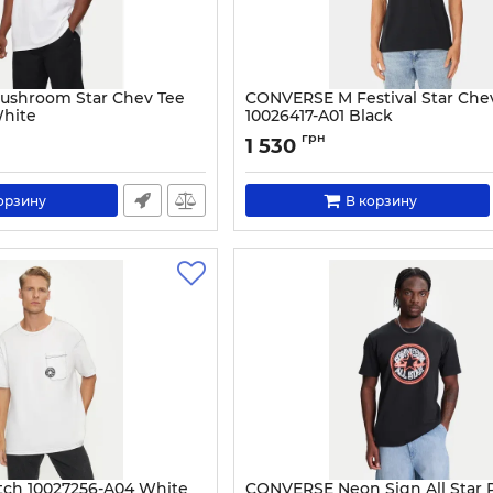
shroom Star Chev Tee
CONVERSE M Festival Star Che
White
10026417-A01 Black
3154-M
Артикул:
0000304112997-S
грн
1 530
орзину
В корзину
ch 10027256-A04 White
CONVERSE Neon Sign All Star 