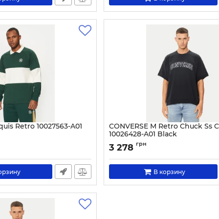
is Retro 10027563-A01
CONVERSE M Retro Chuck Ss 
10026428-A01 Black
42723-M
Артикул:
0000304113109-S
грн
3 278
орзину
В корзину