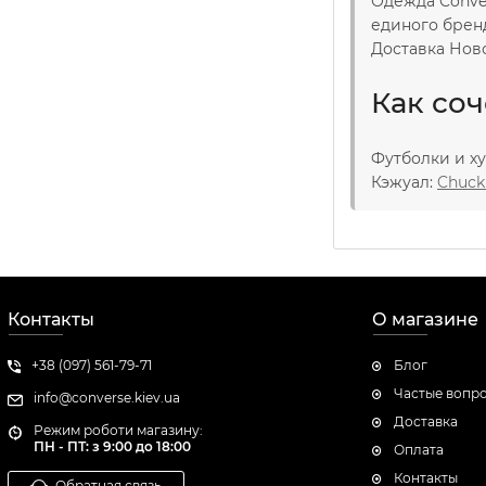
Одежда Conver
единого брен
Доставка Ново
Как соч
Футболки и ху
Кэжуал:
Chuck 
Контакты
О магазине
+38 (097) 561-79-71
Блог
Частые вопр
info@converse.kiev.ua
Доставка
Режим роботи магазину:
ПН - ПТ: з 9:00 до 18:00
Оплата
Контакты
Обратная связь