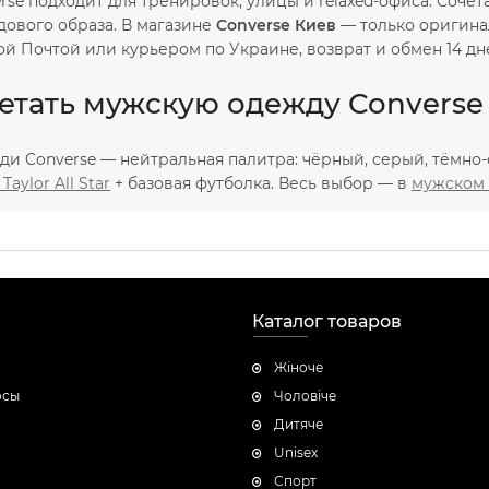
se подходит для тренировок, улицы и relaxed-офиса. Сочетае
дового образа. В магазине
Converse Киев
— только оригина
й Почтой или курьером по Украине, возврат и обмен 14 дн
етать мужскую одежду Converse
ди Converse — нейтральная палитра: чёрный, серый, тёмно-с
Taylor All Star
+ базовая футболка. Весь выбор — в
мужском 
Каталог товаров
Жіноче
осы
Чоловічe
Дитяче
Unisex
Спорт