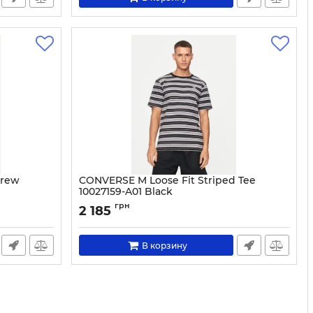
Crew
CONVERSE M Loose Fit Striped Tee
10027159-A01 Black
Артикул:
0000304113161-S
грн
2 185
В корзину