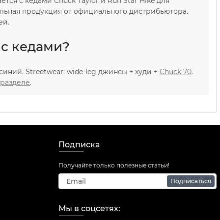
тся с кедами Chuck Taylor и Run Star Hike для
льная продукция от официального дистрибьютора.
ей.
 с кедами?
иний. Streetwear: wide-leg джинсы + худи +
Chuck 70
.
разделе
.
Подписка
Получайте только полезные статьи!
Подписаться
Мы в соцсетях: