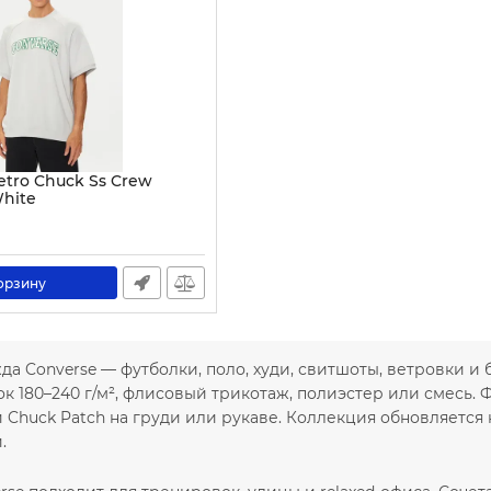
tro Chuck Ss Crew
White
116-S
орзину
а Converse — футболки, поло, худи, свитшоты, ветровки и
к 180–240 г/м², флисовый трикотаж, полиэстер или смесь. 
Chuck Patch на груди или рукаве. Коллекция обновляется 
.