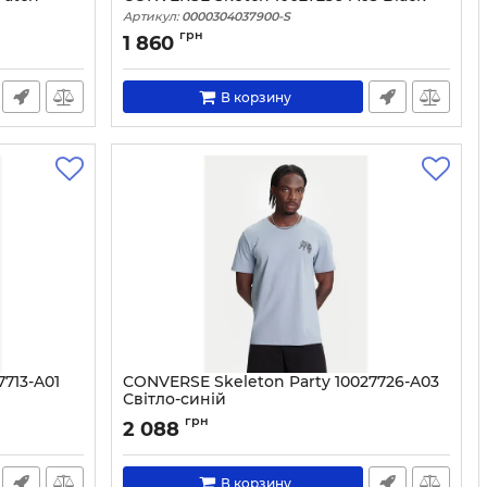
Артикул:
0000304037900-S
грн
1 860
В корзину
713-A01
CONVERSE Skeleton Party 10027726-A03
Світло-синій
Артикул:
0000305511072-S
грн
2 088
В корзину