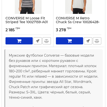
CONVERSE M Loose Fit
CONVERSE M Retro
Striped Tee 10027159-A01
Chuck Ss Crew 10026428-
Black
A03 White
грн
грн
2 185
3 278
Артикул:
0000304113161-S
Артикул:
0000304113116-S
Мужские футболки Converse — базовые модели
без рукавов или с коротким рукавом с
фирменным принтом. Материал: плотный хлопок
180–200 г/м², рёберный манжет горловины. Крой:
regular fit или relaxed — в зависимости от модели.
Фирменные принты: звезда All Star, Wordmark,
Chuck Patch или графический арт сезона.
Размеры: S–3XL. Цвета: чёрный, белый, серый,
тёмно-синий, хаки.