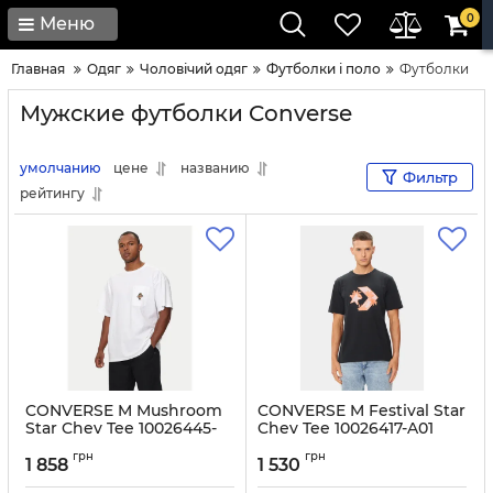
0
Меню
Главная
Одяг
Чоловічий одяг
Футболки і поло
Футболки
Мужские футболки Converse
умолчанию
цене
названию
Фильтр
рейтингу
CONVERSE M Mushroom
CONVERSE M Festival Star
Star Chev Tee 10026445-
Chev Tee 10026417-A01
A02 White
Black
грн
грн
1 858
1 530
Артикул:
0000304113154-M
Артикул:
0000304112997-S