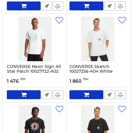
CONVERSE Neon Sign All
CONVERSE Sketch
Star Patch 10027722-A02
10027256-A04 White
White
Артикул:
0000304037917-S
грн
грн
1 476
1 860
Артикул:
0000305511102-S