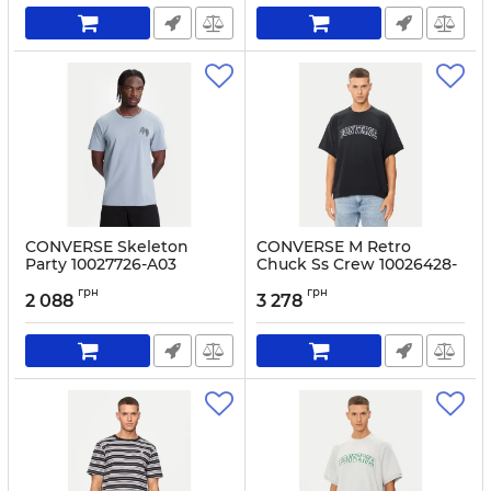
CONVERSE Skeleton
CONVERSE M Retro
Party 10027726-A03
Chuck Ss Crew 10026428-
Світло-синій
A01 Black
грн
грн
2 088
3 278
Артикул:
0000305511072-S
Артикул:
0000304113109-S