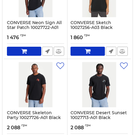
CONVERSE Neon Sign All
CONVERSE Sketch
Star Patch 10027722-A01
10027256-A03 Black
Black
Артикул:
0000304037900-S
грн
грн
1 476
1 860
Артикул:
0000305511041-M
CONVERSE Skeleton
CONVERSE Desert Sunset
Party 10027726-A01 Black
10027713-A01 Black
Артикул:
0000305511096-S
Артикул:
0000305511058-S
грн
грн
2 088
2 088