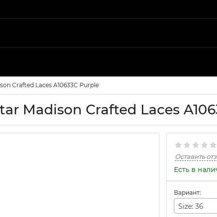
son Crafted Laces A10633C Purple
tar Madison Crafted Laces A106
Оставить от
Есть в нал
Вариант:
Size: 36