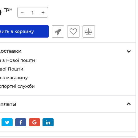
0
грн
−
+
вить в корзину
доставки
 з Нової пошти
ової Пошти
 з магазину
спортні служби
оплаты