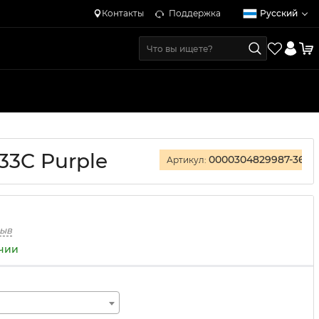
Контакты
Поддержка
Русский
33C Purple
0000304829987-36
Артикул:
зыв
ичии