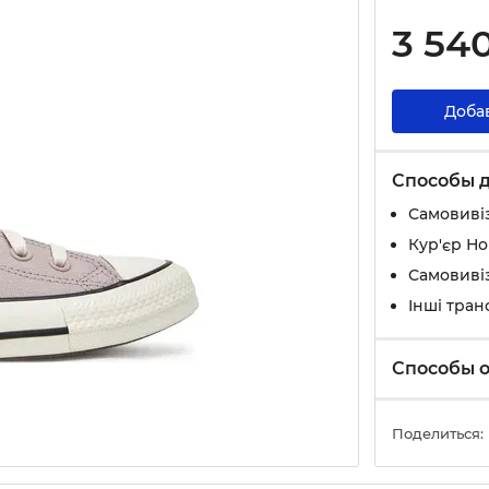
3 54
Доба
Способы 
Самовивіз
Кур'єр Н
Самовивіз
Інші тран
Способы 
Поделиться: