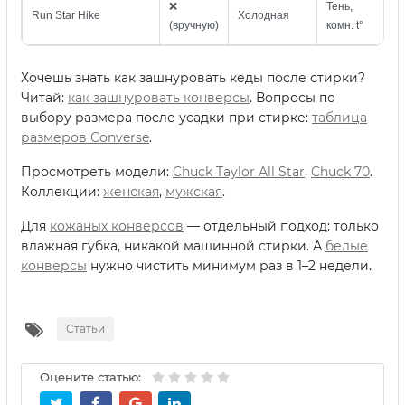
❌
Тень,
Жё
Run Star Hike
Холодная
(вручную)
комн. t°
щё
Хочешь знать как зашнуровать кеды после стирки?
Читай:
как зашнуровать конверсы
. Вопросы по
выбору размера после усадки при стирке:
таблица
размеров Converse
.
Просмотреть модели:
Chuck Taylor All Star
,
Chuck 70
.
Коллекции:
женская
,
мужская
.
Для
кожаных конверсов
— отдельный подход: только
влажная губка, никакой машинной стирки. А
белые
конверсы
нужно чистить минимум раз в 1–2 недели.
Статьи
Оцените статью: