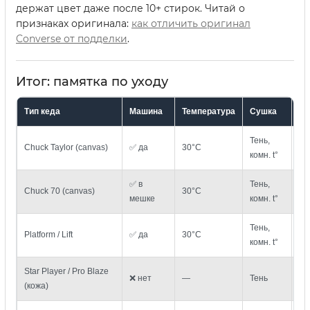
держат цвет даже после 10+ стирок. Читай о
признаках оригинала:
как отличить оригинал
Converse от подделки
.
Итог: памятка по уходу
Тип кеда
Машина
Температура
Сушка
По
Тень,
Ме
Chuck Taylor (canvas)
✅ да
30°C
комн. t°
гу
✅ в
Тень,
Ме
Chuck 70 (canvas)
30°C
мешке
комн. t°
гу
Тень,
Platform / Lift
✅ да
30°C
Мя
комн. t°
Star Player / Pro Blaze
Вл
❌ нет
—
Тень
(кожа)
тр