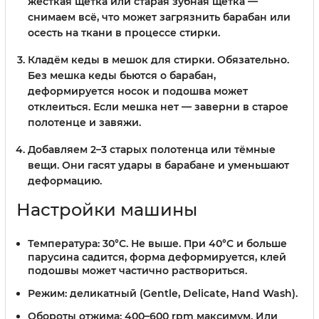
жёсткая щётка или старая зубная щётка —
снимаем всё, что может загрязнить барабан или
осесть на ткани в процессе стирки.
Кладём кеды в мешок для стирки.
Обязательно.
Без мешка кеды бьются о барабан,
деформируется носок и подошва может
отклеиться. Если мешка нет — заверни в старое
полотенце и завяжи.
Добавляем 2–3 старых полотенца или тёмные
вещи.
Они гасят удары в барабане и уменьшают
деформацию.
Настройки машины
Температура: 30°C.
Не выше. При 40°C и больше
парусина садится, форма деформируется, клей
подошвы может частично раствориться.
Режим: деликатный
(Gentle, Delicate, Hand Wash).
Обороты отжима: 400–600 rpm максимум.
Или